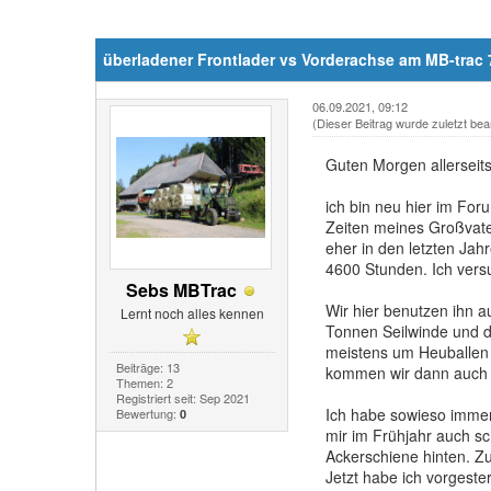
überladener Frontlader vs Vorderachse am MB-trac
06.09.2021, 09:12
(Dieser Beitrag wurde zuletzt bea
Guten Morgen allerseits
ich bin neu hier im Fo
Zeiten meines Großvate
eher in den letzten Ja
4600 Stunden. Ich versu
Sebs MBTrac
Wir hier benutzen ihn 
Lernt noch alles kennen
Tonnen Seilwinde und d
meistens um Heuballen 
Beiträge: 13
kommen wir dann auch 
Themen: 2
Registriert seit: Sep 2021
Ich habe sowieso immer
Bewertung:
0
mir im Frühjahr auch s
Ackerschiene hinten. Zu
Jetzt habe ich vorgest