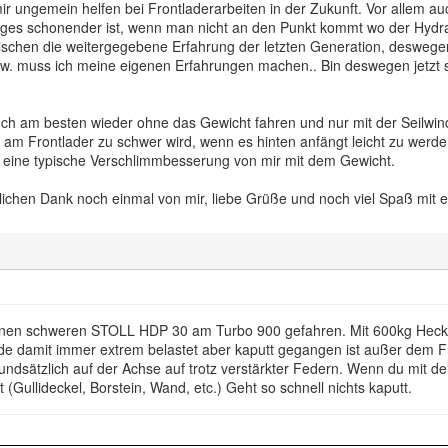
ir ungemein helfen bei Frontladerarbeiten in der Zukunft. Vor allem a
niges schonender ist, wenn man nicht an den Punkt kommt wo der Hydra
n bischen die weitergegebene Erfahrung der letzten Generation, deswege
zw. muss ich meine eigenen Erfahrungen machen.. Bin deswegen jetzt 
ch am besten wieder ohne das Gewicht fahren und nur mit der Seilwi
am Frontlader zu schwer wird, wenn es hinten anfängt leicht zu werd
r eine typische Verschlimmbesserung von mir mit dem Gewicht.
rzlichen Dank noch einmal von mir, liebe Grüße und noch viel Spaß mit 
inen schweren STOLL HDP 30 am Turbo 900 gefahren. Mit 600kg Heckge
de damit immer extrem belastet aber kaputt gegangen ist außer dem Fr
dsätzlich auf der Achse auf trotz verstärkter Federn. Wenn du mit de
(Gullideckel, Borstein, Wand, etc.) Geht so schnell nichts kaputt.