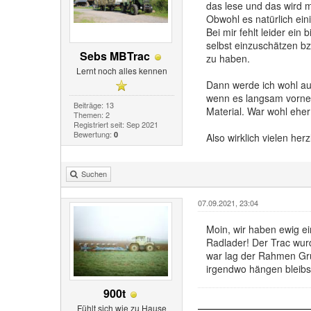
das lese und das wird m
Obwohl es natürlich ei
Bei mir fehlt leider ei
selbst einzuschätzen b
Sebs MBTrac
zu haben.
Lernt noch alles kennen
Dann werde ich wohl au
wenn es langsam vorne 
Beiträge: 13
Material. War wohl ehe
Themen: 2
Registriert seit: Sep 2021
Bewertung:
0
Also wirklich vielen he
Suchen
07.09.2021, 23:04
Moin, wir haben ewig e
Radlader! Der Trac wur
war lag der Rahmen Grun
irgendwo hängen bleibst 
900t
Fühlt sich wie zu Hause