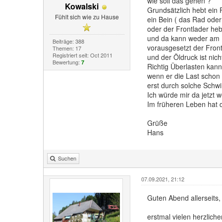
wie soll das gehen ?
Kowalski
Grundsätzlich hebt ein 
Fühlt sich wie zu Hause
ein Bein ( das Rad oder
oder der Frontlader hebt
und da kann weder am F
Beiträge: 388
vorausgesetzt der Fron
Themen: 17
Registriert seit: Oct 2011
und der Öldruck ist nich
Bewertung:
7
Richtig Überlasten kann
wenn er die Last schon 
erst durch solche Schw
Ich würde mir da jetzt
Im früheren Leben hat d
Grüße
Hans
Suchen
07.09.2021, 21:12
Guten Abend allerseits,
erstmal vielen herzlich