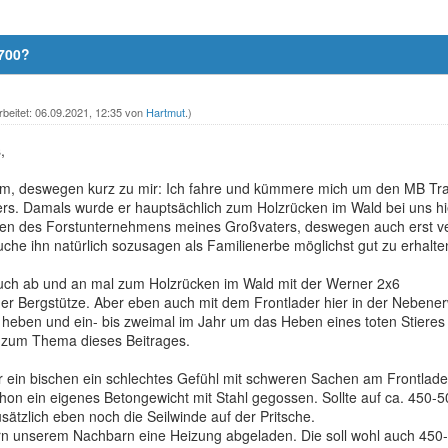
 700?
rbeitet: 06.09.2021, 12:35 von
Hartmut
.)
,
rum, deswegen kurz zu mir: Ich fahre und kümmere mich um den MB Tr
rs. Damals wurde er hauptsächlich zum Holzrücken im Wald bei uns h
hren des Forstunternehmens meines Großvaters, deswegen auch erst v
che ihn natürlich sozusagen als Familienerbe möglichst gut zu erhalte
auch ab und an mal zum Holzrücken im Wald mit der Werner 2x6
er Bergstütze. Aber eben auch mit dem Frontlader hier in der Nebener
heben und ein- bis zweimal im Jahr um das Heben eines toten Stieres
zum Thema dieses Beitrages.
 ein bischen ein schlechtes Gefühl mit schweren Sachen am Frontlad
chon ein eigenes Betongewicht mit Stahl gegossen. Sollte auf ca. 450
sätzlich eben noch die Seilwinde auf der Pritsche.
ern unserem Nachbarn eine Heizung abgeladen. Die soll wohl auch 45