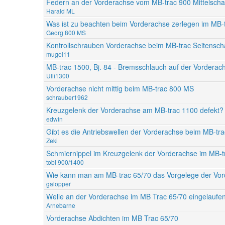
Federn an der Vorderachse vom MB-trac 900 Mittelschal
Harald ML
Was ist zu beachten beim Vorderachse zerlegen im MB
Georg 800 MS
Kontrollschrauben Vorderachse beim MB-trac Seitensch
mugel11
MB-trac 1500, Bj. 84 - Bremsschlauch auf der Vorderac
Ulli1300
Vorderachse nicht mittig beim MB-trac 800 MS
schrauber1962
Kreuzgelenk der Vorderachse am MB-trac 1100 defekt?
edwin
Gibt es die Antriebswellen der Vorderachse beim MB-t
Zeki
Schmiernippel im Kreuzgelenk der Vorderachse im MB-t
tobi 900/1400
Wie kann man am MB-trac 65/70 das Vorgelege der Vor
galopper
Welle an der Vorderachse im MB Trac 65/70 eingelaufe
Arnebarne
Vorderachse Abdichten im MB Trac 65/70