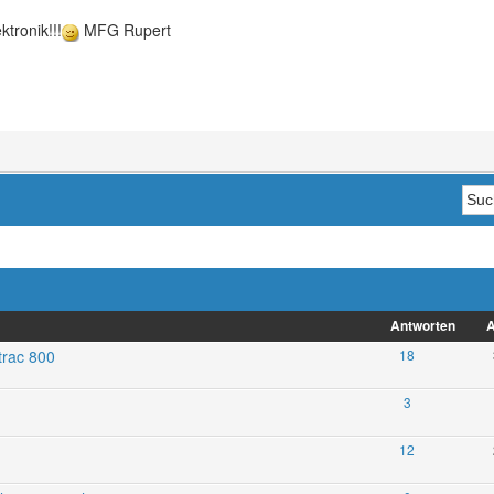
ktronik!!!
MFG Rupert
Antworten
A
trac 800
18
3
12