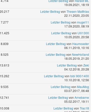
4.714
Letzter Beitrag
von
Harald ML
19.09.2021, 18:19
20.217
Letzter Beitrag
von
Thesen Matthias
22.11.2020, 23:05
7.277
Letzter Beitrag
von
mugel11
17.09.2020, 08:19
11.425
Letzter Beitrag
von
Ulli1300
10.05.2020, 20:58
8.839
Letzter Beitrag
von
Haumoaster
06.11.2019, 10:16
8.525
Letzter Beitrag
von
NewHolland
18.05.2019, 21:20
13.613
Letzter Beitrag
von
Zeki
04.12.2018, 20:28
15.262
Letzter Beitrag
von
tobi 900/1400
10.10.2018, 12:56
9.535
Letzter Beitrag
von
MauMog
03.07.2017, 06:48
12.741
Letzter Beitrag
von
Arnebarne
05.02.2017, 19:11
10.008
Letzter Beitrag
von
Trac18