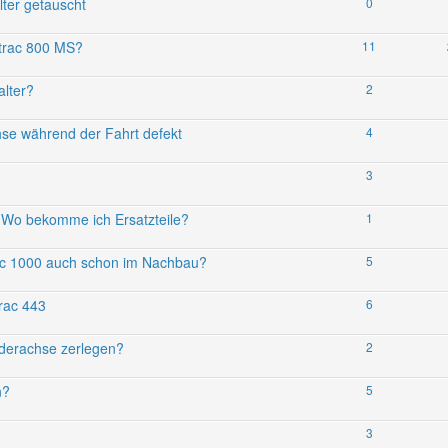
ter getauscht
0
-trac 800 MS?
11
alter?
2
hse während der Fahrt defekt
4
3
 Wo bekomme ich Ersatzteile?
1
rac 1000 auch schon im Nachbau?
5
rac 443
6
derachse zerlegen?
2
n?
5
3