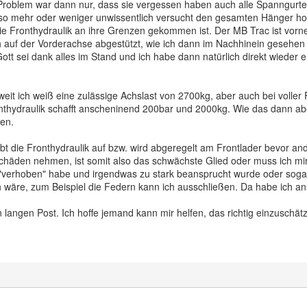
Problem war dann nur, dass sie vergessen haben auch alle Spanngurt
lso mehr oder weniger unwissentlich versucht den gesamten Hänger hoc
ie Fronthydraulik an ihre Grenzen gekommen ist. Der MB Trac ist vor
h auf der Vorderachse abgestützt, wie ich dann im Nachhinein gesehen
tt sei dank alles im Stand und ich habe dann natürlich direkt wieder ent
eit ich weiß eine zulässige Achslast von 2700kg, aber auch bei voller 
onthydraulik schafft anscheninend 200bar und 2000kg. Wie das dann ab
zen.
Gibt die Fronthydraulik auf bzw. wird abgeregelt am Frontlader bevor 
chäden nehmen, ist somit also das schwächste Glied oder muss ich mi
verhoben" habe und irgendwas zu stark beansprucht wurde oder sogar
n wäre, zum Beispiel die Federn kann ich ausschließen. Da habe ich a
n langen Post. Ich hoffe jemand kann mir helfen, das richtig einzuschä