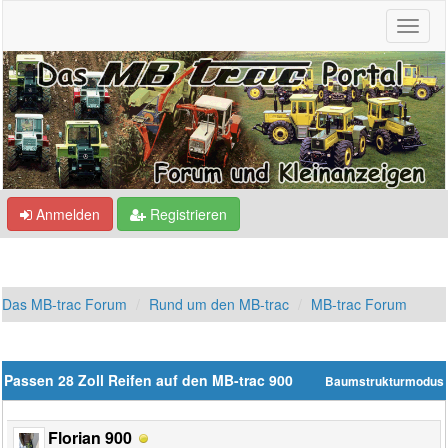
Anmelden
Registrieren
Das MB-trac Forum
Rund um den MB-trac
MB-trac Forum
Passen 28 Zoll Reifen auf den MB-trac 900
Baumstrukturmodus
Florian 900