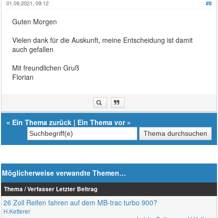
01.09.2021, 09:12
#8
Guten Morgen
Vielen dank für die Auskunft, meine Entscheidung ist damit
auch gefallen
Mit freundlichen Gruß
Florian
«
Ein Thema zurück
|
Ein Thema vor
»
Möglicherweise verwandte Themen…
Thema / Verfasser
Letzter Beitrag
26 Zoll Reifen fahren auf dem MB-trac turbo 900?
H.Ketterer