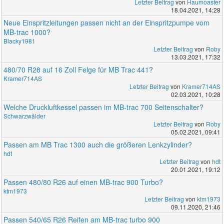
Letzter Beitrag
von
Haumoaster
18.04.2021, 14:28
Neue Einspritzleitungen passen nicht an der Einspritzpumpe vom
MB-trac 1000?
Blacky1981
Letzter Beitrag
von
Roby
13.03.2021, 17:32
480/70 R28 auf 16 Zoll Felge für MB Trac 441?
Kramer714AS
Letzter Beitrag
von
Kramer714AS
02.03.2021, 10:28
Welche Druckluftkessel passen im MB-trac 700 Seitenschalter?
Schwarzwälder
Letzter Beitrag
von
Roby
05.02.2021, 09:41
Passen am MB Trac 1300 auch die größeren Lenkzylinder?
hdt
Letzter Beitrag
von
hdt
20.01.2021, 19:12
Passen 480/80 R26 auf einen MB-trac 900 Turbo?
ktm1973
Letzter Beitrag
von
ktm1973
09.11.2020, 21:46
Passen 540/65 R26 Reifen am MB-trac turbo 900