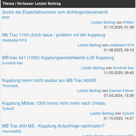
Thema / Verfasser
Letzter Beitrag
Suche die Ersatzteilnummer vom Anhängersteuerventil
900t
Letzter Beitrag
von
Fritzkv
07.10.2025, 01:39
Mb Trac 1100 clutch issue / problem mit der kupplung
cilekbaba1919
Letzter Beitrag
von
cilekbaba1919
01.08.2025, 09:19
MB-trac 441 (1000) Kupplungseinstellwerte LUK Kupplung
hundmb-trac
Letzter Beitrag
von
hundmb-trac
11.05.2025, 09:40
Kupplung trennt nicht sauber am MB Trac 900SS
ThomasS.
Letzter Beitrag
von
Daimler Fahrer
07.04.2024, 15:39
Kupplung Mbtrac 1300 trennt nicht mehr nach Umbau
TurboS
Letzter Beitrag
von
TurboS
21.10.2023, 14:37
MB Trac 800 MS - Kupplung Anlaufringe nachrüsten?
Hannes800
Letzter Beitrag
von
Hannes800