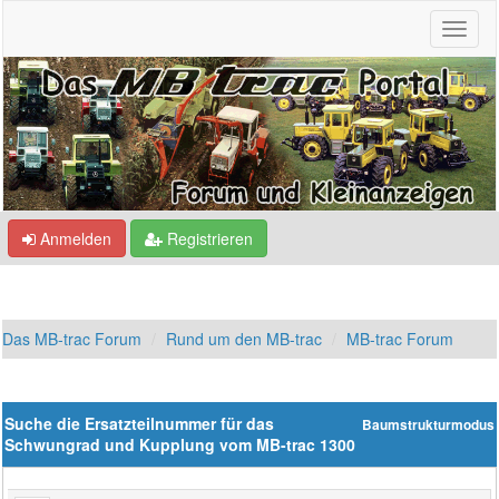
Anmelden
Registrieren
Das MB-trac Forum
Rund um den MB-trac
MB-trac Forum
Suche die Ersatzteilnummer für das
Baumstrukturmodus
Schwungrad und Kupplung vom MB-trac 1300