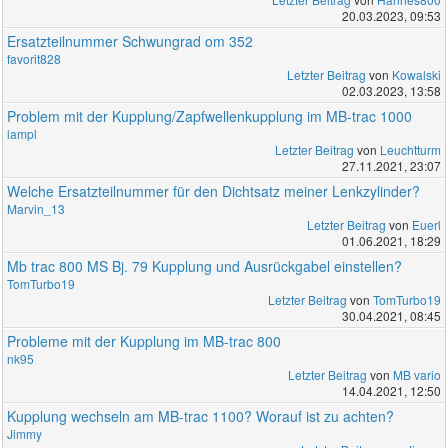
20.03.2023, 09:53
Ersatzteilnummer Schwungrad om 352
favorit828
Letzter Beitrag
von
Kowalski
02.03.2023, 13:58
Problem mit der Kupplung/Zapfwellenkupplung im MB-trac 1000
lampl
Letzter Beitrag
von
Leuchtturm
27.11.2021, 23:07
Welche Ersatzteilnummer für den Dichtsatz meiner Lenkzylinder?
Marvin_13
Letzter Beitrag
von
Euerl
01.06.2021, 18:29
Mb trac 800 MS Bj. 79 Kupplung und Ausrückgabel einstellen?
TomTurbo19
Letzter Beitrag
von
TomTurbo19
30.04.2021, 08:45
Probleme mit der Kupplung im MB-trac 800
nk95
Letzter Beitrag
von
MB vario
14.04.2021, 12:50
Kupplung wechseln am MB-trac 1100? Worauf ist zu achten?
Jimmy