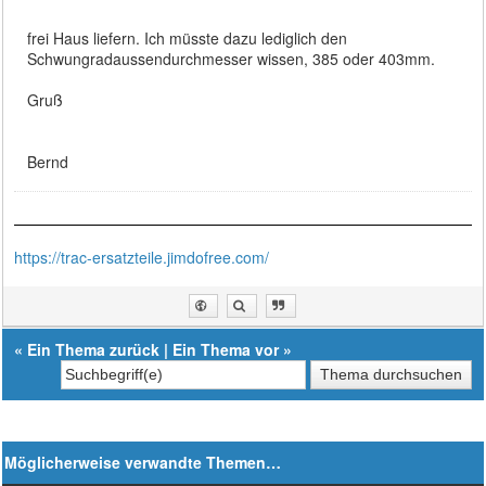
frei Haus liefern. Ich müsste dazu lediglich den
Schwungradaussendurchmesser wissen, 385 oder 403mm.
Gruß
Bernd
https://trac-ersatzteile.jimdofree.com/
«
Ein Thema zurück
|
Ein Thema vor
»
Möglicherweise verwandte Themen…