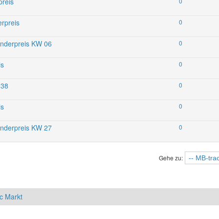
preis
0
rpreis
0
onderpreis KW 06
0
is
0
 38
0
is
0
onderpreis KW 27
0
Gehe zu:
c Markt