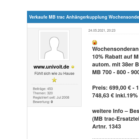
Verkaufe MB trac Anhängerkupplung Wochensonde
24.05.2021, 20:23
Wochensonderang
10% Rabatt auf M
autom. mit 38er 
www.univoit.de
MB 700 - 800 - 90
Fühlt sich wie zu Hause
Preis: 699,00 € - 
Beiträge: 453
Themen: 320
748,63 € inkl.19
Registriert seit: Jul 2008
Bewertung:
0
weitere Info – Be
(MB trac-Ersatzte
Artnr. 1343