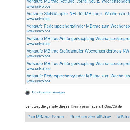
Verkaufe MB trac Kotflügel vorne Neu z. Wochensonder
www.univoit.de
Verkaufe Stoßdämpfer NEU für MB trac z. Wochensonde
www.univoit.de
Verkaufe Federspeicherzylinder MB trac zum Wochens
www.univoit.de
Verkaufe MB trac Anhängerkupplung Wochensonderpre
www.univoit.de
Verkaufe MB trac Stoßdämpfer Wochensonderpreis KW
www.univoit.de
Verkaufe MB trac Anhängerkupplung Wochensonderpre
www.univoit.de
Verkaufe Federspeicherzylinder MB trac zum Wochens
www.univoit.de
Druckversion anzeigen
Benutzer, die gerade dieses Thema anschauen: 1 Gast/Gäste
Das MB-trac Forum
Rund um den MB-trac
MB-tra