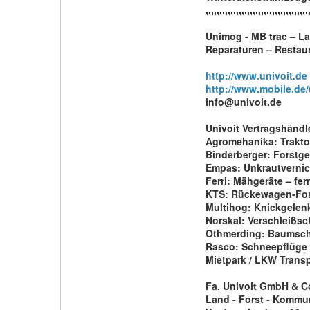
,,,,,,,,,,,,,,,,,,,,,,,,,,,,,,,,,,,,,
Unimog - MB trac – 
Reparaturen – Restau
http://www.univoit.de
http://www.mobile.de/
info@univoit.de
Univoit Vertragshändl
Agromehanika: Trakto
Binderberger: Forstge
Empas: Unkrautvernic
Ferri: Mähgeräte – fe
KTS: Rückewagen-For
Multihog: Knickgelenk
Norskal: Verschleißsc
Othmerding: Baumsch
Rasco: Schneepflüge 
Mietpark / LKW Trans
Fa. Univoit GmbH & C
Land - Forst - Kommu