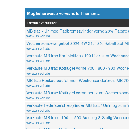
Möglicherweise verwandte Themen…
Thema / Verfasser
MB trac - Unimog Radbremszylinder vorne 20% Rabatt
www.univoit.de
Wochensonderangebot 2024 KW 31: 12% Rabatt auf MB
www.univoit.de
Verkaufe MB trac Kraftstofftank 120 Liter zum Wochen
www.univoit.de
Verkaufe MB trac Kotflügel vorne 700 / 800 / 900 Woch
www.univoit.de
MB trac Heckaufbaurahmen Wochensonderpreis MB 700 /
www.univoit.de
Verkaufe MB trac Kotflügel vorne neu zum Wochensond
www.univoit.de
Verkaufe Federspeicherzylinder MB trac / Unimog zum
www.univoit.de
Verkaufe MB trac 1100 - 1500 Aufstieg 3-Stufig Wochen
www.univoit.de