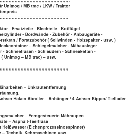
;;;;;;;;;;;;;;;;;;;;;;;;;;;;;;;;;;;;;;;;;;;;;;;
für Unimog / MB trac / LKW / Traktor
stenpreis
::::::::::::::::::::::::::::::::::::::::::::::
tor - Ersatzteile - Blechteile - Kotflügel -
perzylinder - Bordwände - Zubehör - Anbaugeräte -
tkran / Forstzubehör ( Seilwinden - Holzspalter - usw. )
Heckcontainer – Schlegelmulcher - Mähausleger
r - Schneefräsen - Schleudern - Schneeketten -
 ( Unimog – MB trac) – usw.
;;;;;;;;;;;;;;;;;;;;;;;;;;;;;;;;;;;;;;;;;;;;;;
Mäharbeiten – Unkrautentfernung
eräumung,
chser Haken Abroller – Anhänger / 4-Achser-Kipper/ Tieflader
ngsmulcher – Ferngesteuerte Mähraupen
äte – Asphalt-Teerfräse
t Heißwasser (Eichenprozessinosspinner)
e – Technik, Kehrmaschinen usw.