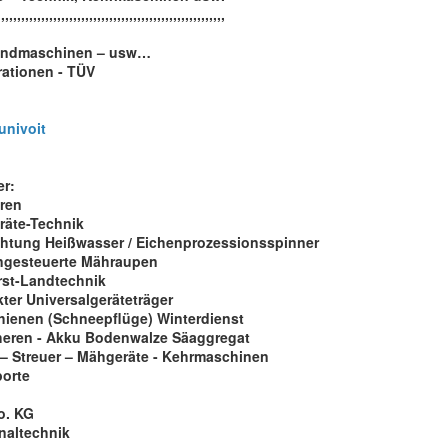
,,,,,,,,,,,,,,,,,,,,,,,,,,,,,,,,,,,,,,,,,,,,,,,,,,,,,,,,,
Landmaschinen – usw…
rationen - TÜV
univoit
er:
ren
räte-Technik
htung Heißwasser / Eichenprozessionsspinner
rngesteuerte Mähraupen
st-Landtechnik
ter Universalgeräteträger
hienen (Schneepflüge) Winterdienst
eren - Akku Bodenwalze Säaggregat
– Streuer – Mähgeräte - Kehrmaschinen
porte
o. KG
naltechnik