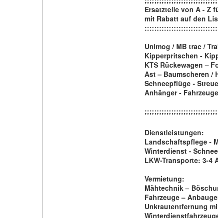
;;;;;;;;;;;;;;;;;;;;;;;;;;;;;;
Ersatzteile von A - Z 
mit Rabatt auf den Li
::::::::::::::::::::::::::::::
Unimog / MB trac / Trak
Kipperpritschen - Kip
KTS Rückewagen – Fors
Ast – Baumscheren / 
Schneepflüge - Streue
Anhänger - Fahrzeuge
;;;;;;;;;;;;;;;;;;;;;;;;;;;;;;
Dienstleistungen:
Landschaftspflege - 
Winterdienst - Schne
LKW-Transporte: 3-4 A
Vermietung:
Mähtechnik – Böschu
Fahrzeuge – Anbauger
Unkrautentfernung mi
Winterdienstfahrzeug