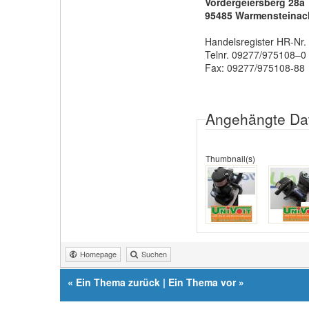
Vordergeiersberg 28a
95485 Warmensteinac
Handelsregister HR-Nr.
Telnr. 09277/975108–0
Fax: 09277/975108-88
Angehängte Da
Thumbnail(s)
Homepage
Suchen
«
Ein Thema zurück
|
Ein Thema vor
»