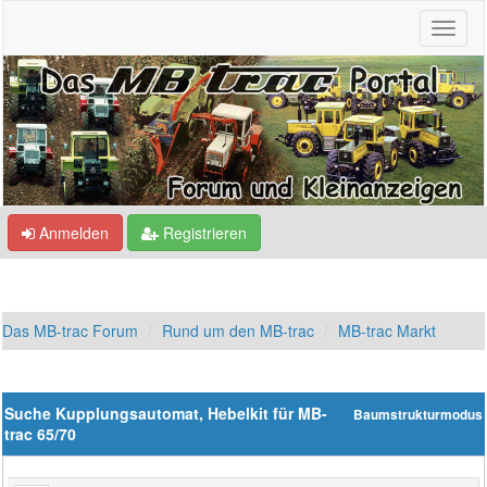
Anmelden
Registrieren
Das MB-trac Forum
Rund um den MB-trac
MB-trac Markt
Suche Kupplungsautomat, Hebelkit für MB-
Baumstrukturmodus
trac 65/70