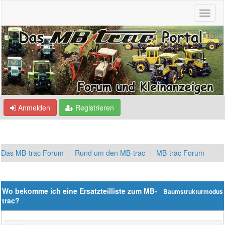
Anmelden
Registrieren
Das MB-trac Forum
Rund um den MB-trac
MB-trac Forum
Wo bekomme ich eine Ersatzteilliste zum MB-
Baumstrukturmodus
trac?