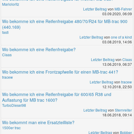
Marioloritz
Letzter Beitrag
von
MB-Fahrer
03.09.2020, 06:09
Wo bekomme ich eine Reifenfreigabe 480/70/R24 für MB-trac 900
(440.169)
fasti
Letzter Beitrag
von
one of a kind
03.08.2019, 14:06
Wo bekomme ich eine Reifenfreigabe?
Claas
Letzter Beitrag
von
Claas
13.06.2019, 06:37
Wo bekomme ich eine Frontzapfwelle für einen MB-trac 441?
tracew
Letzter Beitrag
von
tracew
12.10.2018, 22:50
Wo bekomme ich eine Reifenfreigabe für 600/65 R38 und
Auflastung für MB trac 1600?
TurboDiesel98
Letzter Beitrag
von
Sternreiter
18.06.2018, 09:14
Wo bekommt man eine Ersatzteilliste?
1500er trac
Letzter Beitrag
von
Bobber