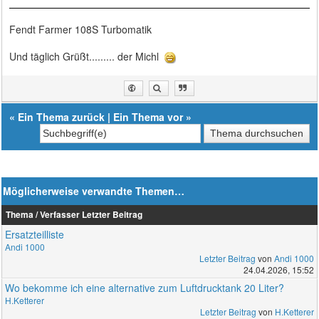
Fendt Farmer 108S Turbomatik
Und täglich Grüßt......... der Michl
«
Ein Thema zurück
|
Ein Thema vor
»
Möglicherweise verwandte Themen…
Thema / Verfasser
Letzter Beitrag
Ersatzteilliste
Andi 1000
Letzter Beitrag
von
Andi 1000
24.04.2026, 15:52
Wo bekomme ich eine alternative zum Luftdrucktank 20 Liter?
H.Ketterer
Letzter Beitrag
von
H.Ketterer