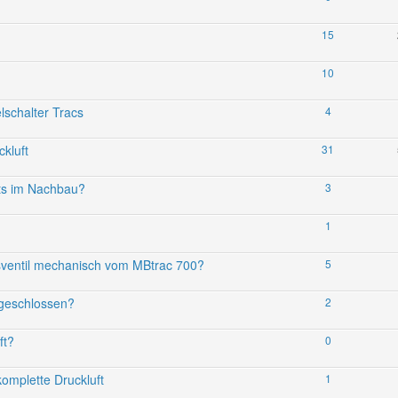
15
10
lschalter Tracs
4
kluft
31
its im Nachbau?
3
1
sventil mechanisch vom MBtrac 700?
5
ngeschlossen?
2
ft?
0
komplette Druckluft
1