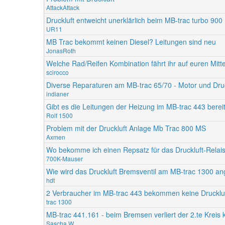
AttackAttack
Druckluft entweicht unerklärlich beim MB-trac turbo 900
UR11
MB Trac bekommt keinen Diesel? Leitungen sind neu
JonasRoth
Welche Rad/Reifen Kombination fährt ihr auf euren Mitte
scirocco
Diverse Reparaturen am MB-trac 65/70 - Motor und Druc
indianer
Gibt es die Leitungen der Heizung im MB-trac 443 bere
Rolf 1500
Problem mit der Druckluft Anlage Mb Trac 800 MS
Axmen
Wo bekomme ich einen Repsatz für das Druckluft-Relai
700K-Mauser
Wie wird das Druckluft Bremsventil am MB-trac 1300 a
hdt
2 Verbraucher im MB-trac 443 bekommen keine Drucklu
trac 1300
MB-trac 441.161 - beim Bremsen verliert der 2.te Kreis 
Sascha W.