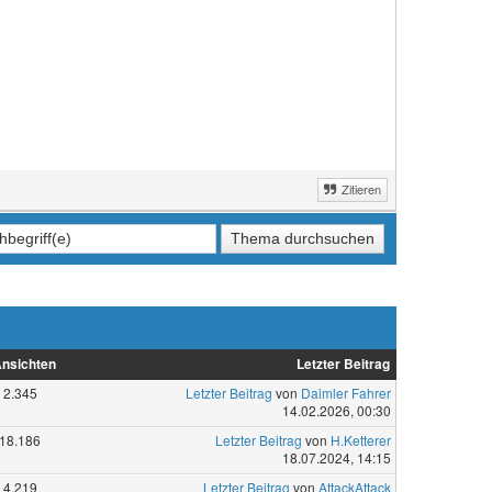
Zitieren
nsichten
Letzter Beitrag
2.345
Letzter Beitrag
von
Daimler Fahrer
14.02.2026, 00:30
18.186
Letzter Beitrag
von
H.Ketterer
18.07.2024, 14:15
4.219
Letzter Beitrag
von
AttackAttack