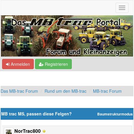
Anmelden
Registrieren
Das MB-trac Forum
Rund um den MB-trac
MB-trac Forum
MB trac MS, passen diese Felgen?
Baumstrukturmodus
NorTrac800