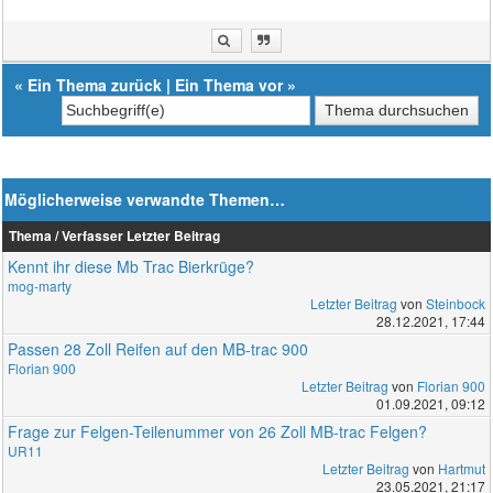
«
Ein Thema zurück
|
Ein Thema vor
»
Möglicherweise verwandte Themen…
Thema / Verfasser
Letzter Beitrag
Kennt ihr diese Mb Trac Bierkrüge?
mog-marty
Letzter Beitrag
von
Steinbock
28.12.2021, 17:44
Passen 28 Zoll Reifen auf den MB-trac 900
Florian 900
Letzter Beitrag
von
Florian 900
01.09.2021, 09:12
Frage zur Felgen-Teilenummer von 26 Zoll MB-trac Felgen?
UR11
Letzter Beitrag
von
Hartmut
23.05.2021, 21:17