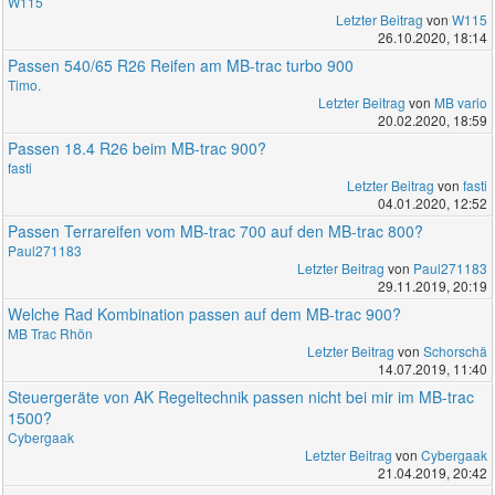
W115
Letzter Beitrag
von
W115
26.10.2020, 18:14
Passen 540/65 R26 Reifen am MB-trac turbo 900
Timo.
Letzter Beitrag
von
MB vario
20.02.2020, 18:59
Passen 18.4 R26 beim MB-trac 900?
fasti
Letzter Beitrag
von
fasti
04.01.2020, 12:52
Passen Terrareifen vom MB-trac 700 auf den MB-trac 800?
Paul271183
Letzter Beitrag
von
Paul271183
29.11.2019, 20:19
Welche Rad Kombination passen auf dem MB-trac 900?
MB Trac Rhön
Letzter Beitrag
von
Schorschä
14.07.2019, 11:40
Steuergeräte von AK Regeltechnik passen nicht bei mir im MB-trac
1500?
Cybergaak
Letzter Beitrag
von
Cybergaak
21.04.2019, 20:42