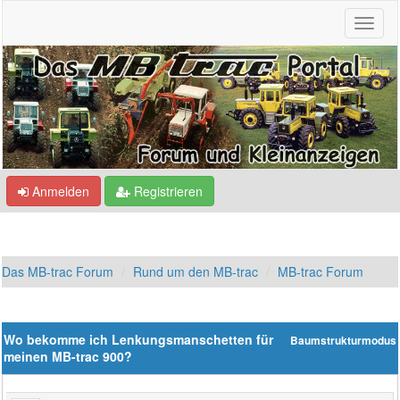
Anmelden
Registrieren
Das MB-trac Forum
Rund um den MB-trac
MB-trac Forum
Wo bekomme ich Lenkungsmanschetten für
Baumstrukturmodus
meinen MB-trac 900?