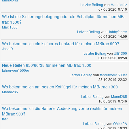
Letzter Beitrag
von
Marioloritz
07.05.2020, 07:10
Wie ist die Sicherungsbelegung oder ein Schaltplan für meinen MB-
trac 1500?
Maxi1500
Letzter Beitrag
von
Hobbyfahrer
06.04.2020, 14:59
Wo bekomme ich ein kleineres Lenkrad für meinen MBtrac 900?
JosefD
Letzter Beitrag
von
Ulli1300
31.03.2020, 09:58
Neue Reifen 650/60r38 für meinen MB-trac 1500
fahrervom1500er
Letzter Beitrag
von
fahrervom1500er
28.10.2019, 22:32
Wo bekomme ich am besten Kotflügel für meinen MB-trac 1300
Manni285
Letzter Beitrag
von
Manni285
10.05.2019, 07:46
Wo bekomme ich die Batterie-Abdeckung vorne rechts für meinen
MBtrac 900?
fasti
Letzter Beitrag
von
OM442A
09.05.2019, 19:33