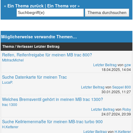
«
Ein Thema zurück
|
Ein Thema vor
»
Möglicherweise verwandte Themen…
Thema / Verfasser
Letzter Beitrag
Reifen, Reifenfreigabe für meinen MB trac 800?
MbtracMichel
Letzter Beitrag
von
gzw
18.04.2025, 14:04
Suche Datenkarte für meinen Trac
LucaP.
Letzter Beitrag
von
Seppel 800
30.01.2025, 11:27
Welches Bremsventil gehört in meinen MB trac 1300?
trac 1300
Letzter Beitrag
von
Roby
24.07.2024, 20:39
Suche Keilriemenmaße für meinen MB-trac turbo 900
H.Ketterer
Letzter Beitrag
von
H.Ketterer