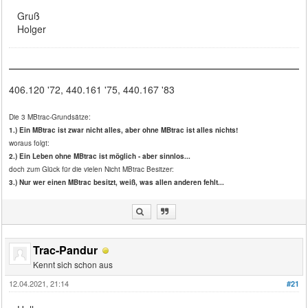
Gruß
Holger
406.120 '72, 440.161 '75, 440.167 '83
Die 3 MBtrac-Grundsätze:
1.) Ein MBtrac ist zwar nicht alles, aber ohne MBtrac ist alles nichts!
woraus folgt:
2.) Ein Leben ohne MBtrac ist möglich - aber sinnlos...
doch zum Glück für die vielen Nicht MBtrac Besitzer:
3.) Nur wer einen MBtrac besitzt, weiß, was allen anderen fehlt...
Trac-Pandur
Kennt sich schon aus
12.04.2021, 21:14
#21