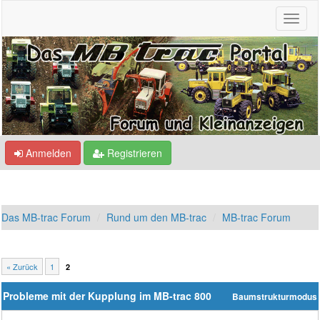
Anmelden
Registrieren
Das MB-trac Forum
Rund um den MB-trac
MB-trac Forum
« Zurück
1
2
Probleme mit der Kupplung im MB-trac 800
Baumstrukturmodus