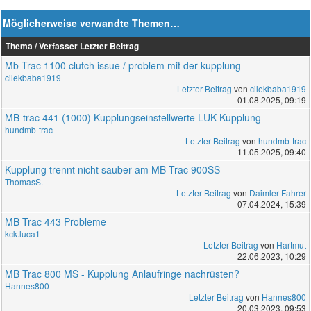
Möglicherweise verwandte Themen…
Thema / Verfasser
Letzter Beitrag
Mb Trac 1100 clutch issue / problem mit der kupplung
cilekbaba1919
Letzter Beitrag
von
cilekbaba1919
01.08.2025, 09:19
MB-trac 441 (1000) Kupplungseinstellwerte LUK Kupplung
hundmb-trac
Letzter Beitrag
von
hundmb-trac
11.05.2025, 09:40
Kupplung trennt nicht sauber am MB Trac 900SS
ThomasS.
Letzter Beitrag
von
Daimler Fahrer
07.04.2024, 15:39
MB Trac 443 Probleme
kck.luca1
Letzter Beitrag
von
Hartmut
22.06.2023, 10:29
MB Trac 800 MS - Kupplung Anlaufringe nachrüsten?
Hannes800
Letzter Beitrag
von
Hannes800
20.03.2023, 09:53