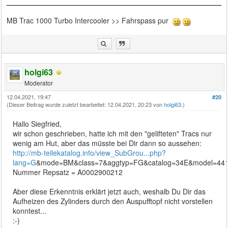
MB Trac 1000 Turbo Intercooler >> Fahrspass pur
holgi63
Moderator
12.04.2021, 19:47
#20
(Dieser Beitrag wurde zuletzt bearbeitet: 12.04.2021, 20:23 von
holgi63
.)
Hallo Siegfried,
wir schon geschrieben, hatte ich mit den "gelifteten" Tracs nur
wenig am Hut, aber das müsste bei Dir dann so aussehen:
http://mb-teilekatalog.info/view_SubGrou...php?
lang=G
&mode=BM&class=7&aggtyp=FG&catalog=34E&model=44
Nummer Repsatz = A0002900212
Aber diese Erkenntnis erklärt jetzt auch, weshalb Du Dir das
Aufheizen des Zylinders durch den Auspufftopf nicht vorstellen
konntest...
:-)