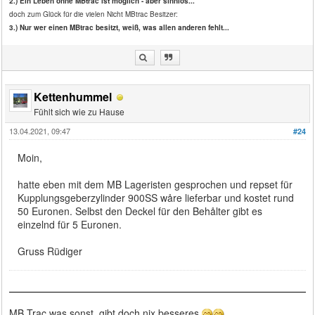
2.) Ein Leben ohne MBtrac ist möglich - aber sinnlos...
doch zum Glück für die vielen Nicht MBtrac Besitzer:
3.) Nur wer einen MBtrac besitzt, weiß, was allen anderen fehlt...
Kettenhummel
Fühlt sich wie zu Hause
13.04.2021, 09:47
#24
Moin,
hatte eben mit dem MB Lageristen gesprochen und repset für
Kupplungsgeberzylinder 900SS wåre lieferbar und kostet rund
50 Euronen. Selbst den Deckel für den Behålter gibt es
einzelnd für 5 Euronen.
Gruss Rüdiger
MB Trac was sonst, gibt doch nix besseres