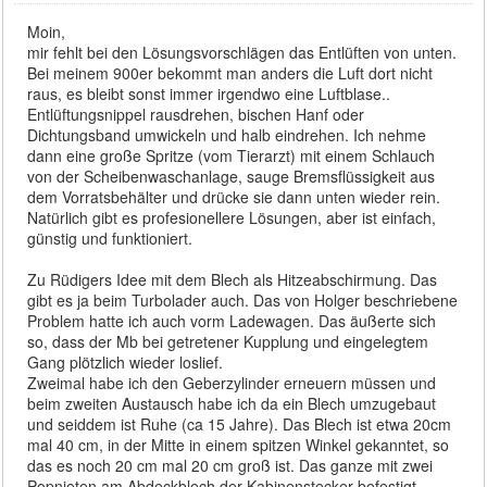
Moin,
mir fehlt bei den Lösungsvorschlägen das Entlüften von unten.
Bei meinem 900er bekommt man anders die Luft dort nicht
raus, es bleibt sonst immer irgendwo eine Luftblase..
Entlüftungsnippel rausdrehen, bischen Hanf oder
Dichtungsband umwickeln und halb eindrehen. Ich nehme
dann eine große Spritze (vom Tierarzt) mit einem Schlauch
von der Scheibenwaschanlage, sauge Bremsflüssigkeit aus
dem Vorratsbehälter und drücke sie dann unten wieder rein.
Natürlich gibt es profesionellere Lösungen, aber ist einfach,
günstig und funktioniert.
Zu Rüdigers Idee mit dem Blech als Hitzeabschirmung. Das
gibt es ja beim Turbolader auch. Das von Holger beschriebene
Problem hatte ich auch vorm Ladewagen. Das äußerte sich
so, dass der Mb bei getretener Kupplung und eingelegtem
Gang plötzlich wieder loslief.
Zweimal habe ich den Geberzylinder erneuern müssen und
beim zweiten Austausch habe ich da ein Blech umzugebaut
und seiddem ist Ruhe (ca 15 Jahre). Das Blech ist etwa 20cm
mal 40 cm, in der Mitte in einem spitzen Winkel gekanntet, so
das es noch 20 cm mal 20 cm groß ist. Das ganze mit zwei
Popnieten am Abdeckblech der Kabinenstecker befestigt.