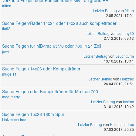
Verkaufe Felgen oder Kompletträder MB-trac große BR
fritten
Letzter Beitrag
von
fritten
12.05.2021, 17:01
Suche Felgen/Räder 14x24 oder 14x26 auch kompletträder
flo92
Letzter Beitrag
von
Johnny30
27.12.2019, 09:13
Suche Felgen für MB-trac 65/70 oder 700 in 24 Zoll
jowi
Letzter Beitrag
von
Leuchtturm
13.10.2019, 10:11
Suche Felgen 14x26 oder Kompletträder
mugel11
Letzter Beitrag
von
Holztrac
26.04.2019, 21:51
Suche Felgen oder Kompletträder für Mb trac 700
mog-marty
Letzter Beitrag
von
fastrac
31.01.2018, 19:42
Suche Felgen 15x26 180m Spur
Holzmach-trac
Letzter Beitrag
von
Holzmach-trac
07.03.2017, 20:35