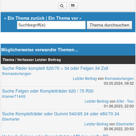
«
Ein Thema zurück
|
Ein Thema vor
»
Möglicherweise verwandte Themen…
Thema / Verfasser
Letzter Beitrag
Suche Räder komplett 520/70 × 34 oder Felgen 34 Zoll
thomasdurlangen
Letzter Beitrag
von
thomasdurlangen
03.05.2024, 09:32
Suche Felgen oder Kompletträder 620 / 75 R30
Kramer714AS
Letzter Beitrag
von
Eifel - Trac
01.06.2023, 22:00
Suche Kompletträder oder Gummi 540/65 24 oder 480/70 24
Eberharter
Letzter Beitrag
von
Eberharter
30.06.2022, 20:53