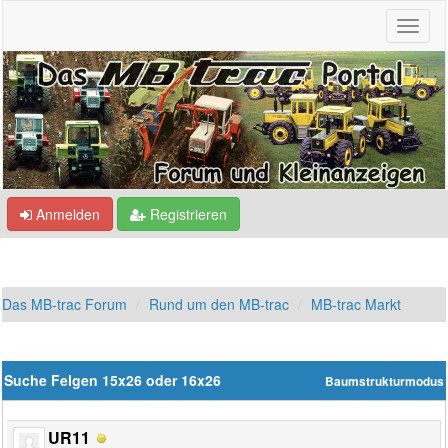
Anmelden
Registrieren
Das MB-trac Forum
Rund um den MB-trac
MB-trac Markt
Suche Felgen 15x26 oder 16x26
Baumstrukturmodus
UR11