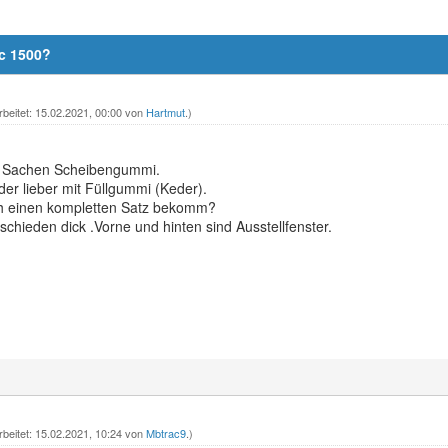
c 1500?
rbeitet: 15.02.2021, 00:00 von
Hartmut
.)
in Sachen Scheibengummi.
er lieber mit Füllgummi (Keder).
h einen kompletten Satz bekomm?
schieden dick .Vorne und hinten sind Ausstellfenster.
rbeitet: 15.02.2021, 10:24 von
Mbtrac9
.)