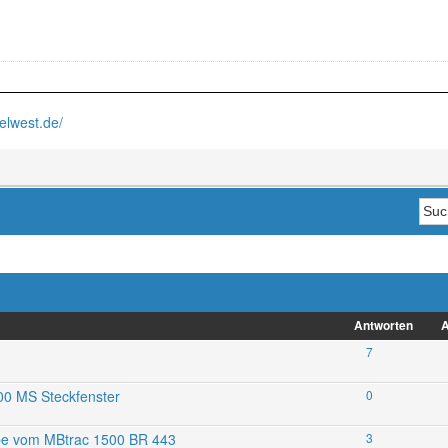
elwest.de/
Antworten
A
7
0 MS Steckfenster
0
e vom MBtrac 1500 BR 443
3