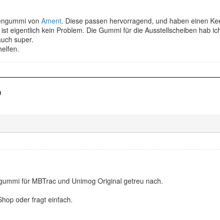
bengummi von
Ament
. Diese passen hervorragend, und haben einen Kee
ist eigentlich kein Problem. Die Gummi für die Ausstellscheiben hab i
uch super.
helfen.
n
gummi für MBTrac und Unimog Original getreu nach.
hop oder fragt einfach.