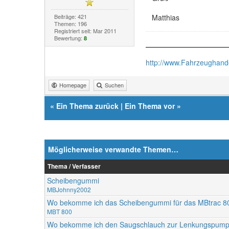
Beiträge: 421
Matthias
Themen: 196
Registriert seit: Mar 2011
Bewertung:
8
http://www.Fahrzeughand
Homepage
Suchen
«
Ein Thema zurück
|
Ein Thema vor
»
Möglicherweise verwandte Themen…
Thema / Verfasser
Scheibengummi
MBJohnny2002
Wo bekomme ich das Scheibengummi für das MBtrac 80
MBT 800
Wo bekomme ich den Saugschlauch zur Lenkungspump