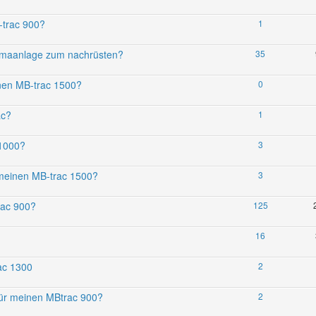
trac 900?
1
limaanlage zum nachrüsten?
35
nen MB-trac 1500?
0
ac?
1
 1000?
3
r meinen MB-trac 1500?
3
rac 900?
125
16
ac 1300
2
für meinen MBtrac 900?
2