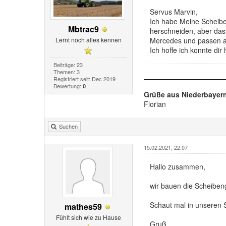
Servus Marvin,
Ich habe Meine Schei
Mbtrac9
herschneiden, aber das 
Lernt noch alles kennen
Mercedes und passen a
Ich hoffe ich konnte dir 
Beiträge: 23
Themen: 3
Registriert seit: Dec 2019
Bewertung:
0
Grüße aus Niederbayer
Florian
Suchen
15.02.2021, 22:07
Hallo zusammen,
wir bauen die Scheiben
Schaut mal in unseren S
mathes59
Fühlt sich wie zu Hause
Gruß