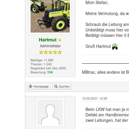
Moin Stefan,
Meine Vermutung, da wi
Schraub die Leitung am
Unbetätigt muss hier vo
Betätigt müssen hier 0
Hartmut
Administrator
Gruß Hartmut
Beiträge: 11.995
Themen: 1.243
Registriert seit: Nov 2003
MBtrac, alles andere ist B
Bewertung:
114
Homepage
Suchen
10.02.2021, 12:35
Beim LKW hat man ja me
Defekt am Handbremsvent
zwei Leitungen, hat der