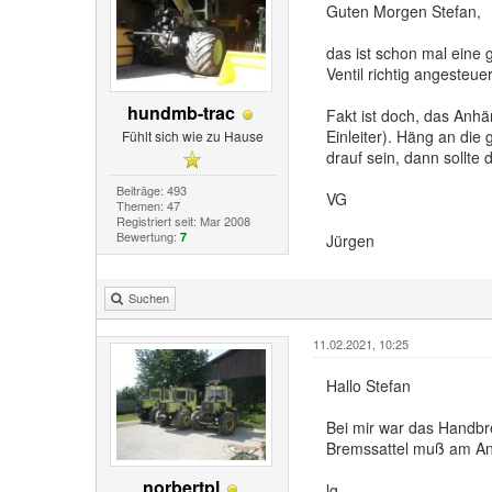
Guten Morgen Stefan,
das ist schon mal eine
Ventil richtig angesteuer
hundmb-trac
Fakt ist doch, das Anhä
Einleiter). Häng an di
Fühlt sich wie zu Hause
drauf sein, dann sollte
Beiträge: 493
VG
Themen: 47
Registriert seit: Mar 2008
Bewertung:
7
Jürgen
Suchen
11.02.2021, 10:25
Hallo Stefan
Bei mir war das Handbr
Bremssattel muß am An
norbertpl
lg