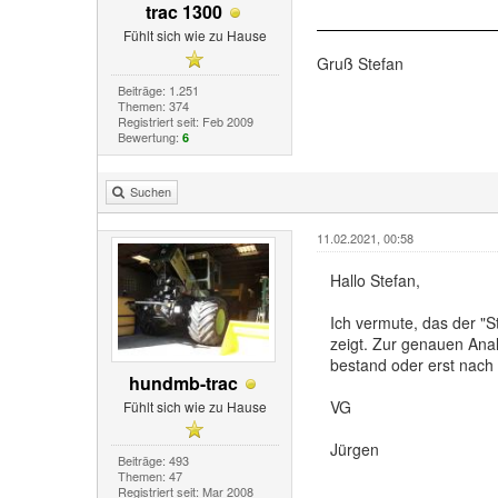
trac 1300
Fühlt sich wie zu Hause
Gruß Stefan
Beiträge: 1.251
Themen: 374
Registriert seit: Feb 2009
Bewertung:
6
Suchen
11.02.2021, 00:58
Hallo Stefan,
Ich vermute, das der "
zeigt. Zur genauen Anal
bestand oder erst nach
hundmb-trac
VG
Fühlt sich wie zu Hause
Jürgen
Beiträge: 493
Themen: 47
Registriert seit: Mar 2008