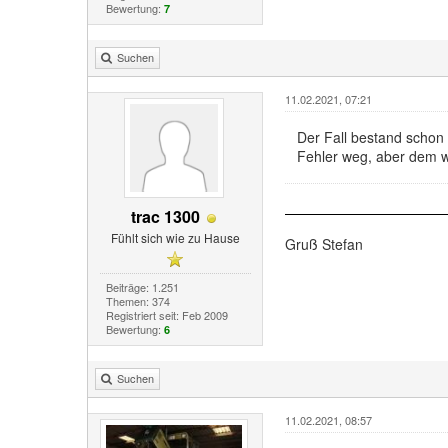
Bewertung:
7
Suchen
11.02.2021, 07:21
Der Fall bestand schon 
Fehler weg, aber dem wa
trac 1300
Fühlt sich wie zu Hause
Gruß Stefan
Beiträge: 1.251
Themen: 374
Registriert seit: Feb 2009
Bewertung:
6
Suchen
11.02.2021, 08:57