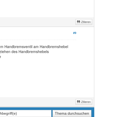
Zitieren
#9
 zum Handbremsventil am Handbremshebel
Anziehen des Handbremshebels
e
Zitieren