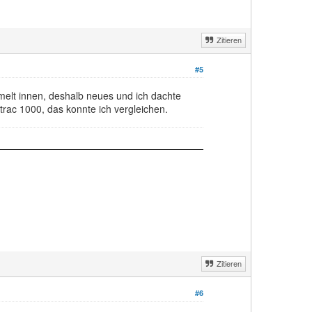
Zitieren
#5
melt innen, deshalb neues und ich dachte
rac 1000, das konnte ich vergleichen.
Zitieren
#6