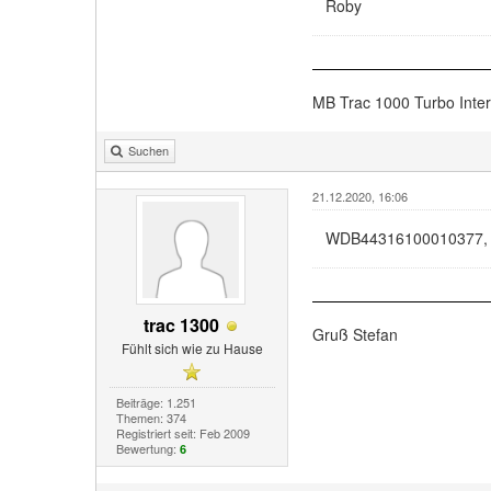
Roby
MB Trac 1000 Turbo Inte
Suchen
21.12.2020, 16:06
WDB44316100010377, wa
trac 1300
Gruß Stefan
Fühlt sich wie zu Hause
Beiträge: 1.251
Themen: 374
Registriert seit: Feb 2009
Bewertung:
6