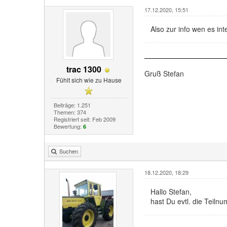
17.12.2020, 15:51
Also zur info wen es int
trac 1300
Gruß Stefan
Fühlt sich wie zu Hause
Beiträge: 1.251
Themen: 374
Registriert seit: Feb 2009
Bewertung:
6
Suchen
18.12.2020, 18:29
Hallo Stefan,
hast Du evtl. die Tei