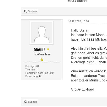
Gruß Stefan
Suchen
16.12.2020, 10:04
Hallo Stefan
Ich hatte letzten Monat
haben bis 1992 Mb trac
Also hin ,Teil bestell
Mauli7
gefunden. Aber es gibt 
Ist öfters hier
Drehen geht nicht, da 
allerdings nicht. Einba
Beiträge: 61
Themen: 1
Zum Austauch würde ich
Registriert seit: Feb 2011
Bei dem anderen Trac h
Bewertung:
0
aber totaler Murks und 
Grüße Eckhard
Suchen