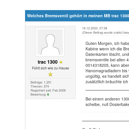
Welches Bremsventil gehört in meinen MB trac 130
16.12.2020, 07:38
(Dieser Beitrag wurde zuletzt bea
Guten Morgen, ich habe 
Kabine wenn ich die Br
Datenkarten löscht, und
bremsventile bei allen
trac 1300
0014318205, kann aber 
Fühlt sich wie zu Hause
Hanomagradladern bis ve
ungültig, es handelt si
zusätztlich bräuchte ic
Beiträge: 1.251
Themen: 374
Registriert seit: Feb 2009
Bewertung:
6
Bei einem anderen 1300
scheibe, null Dosierbak