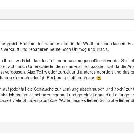
 das gleich Problem. Ich habe es aber in der Werft tauschen lassen. E
's verkauft und reparieren heute noch Unimog und Trac's.
t. Von ihnen weiß ich das des Teil mehrmals umgeschlüsselt wurde. Si
dort wohl auch Unterschiede, denn das erst Teil passte nicht da die An
fest vergossen. Also Teil wieder zurück und anderes geordert und das 
u haben sie auch erledigt. Rechnung steht noch aus
 auf jedenfall die Schläuche zur Lenkung abschrauben und hoch/ zur 
abe ich es mal selbst herausgebaut und gereinigt ohne die Leitungen
dauert viele Stunden plus böse Worte, lass es lieber. Schraube lieber 