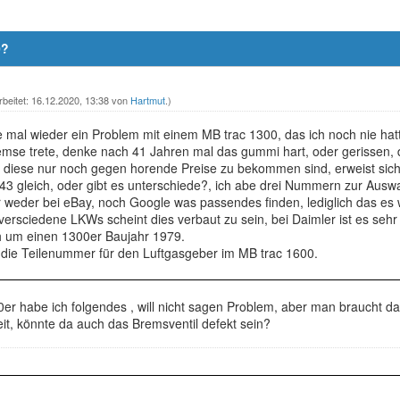
0?
rbeitet: 16.12.2020, 13:38 von
Hartmut
.)
mal wieder ein Problem mit einem MB trac 1300, das ich noch nie hatte
emse trete, denke nach 41 Jahren mal das gummi hart, oder gerissen,
 diese nur noch gegen horende Preise zu bekommen sind, erweist sich d
 443 gleich, oder gibt es unterschiede?, ich abe drei Nummern zur Au
weder bei eBay, noch Google was passendes finden, lediglich das es w
rsciedene LKWs scheint dies verbaut zu sein, bei Daimler ist es sehr
ch um einen 1300er Baujahr 1979.
h die Teilenummer für den Luftgasgeber im MB trac 1600.
er habe ich folgendes , will nicht sagen Problem, aber man braucht d
eit, könnte da auch das Bremsventil defekt sein?