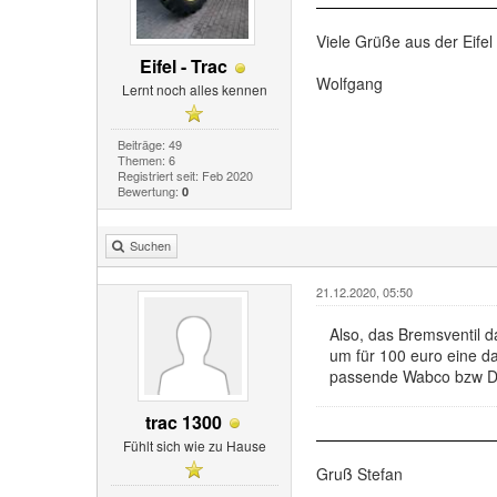
Viele Grüße aus der Eifel
Eifel - Trac
Wolfgang
Lernt noch alles kennen
Beiträge: 49
Themen: 6
Registriert seit: Feb 2020
Bewertung:
0
Suchen
21.12.2020, 05:50
Also, das Bremsventil d
um für 100 euro eine da
passende Wabco bzw Da
trac 1300
Fühlt sich wie zu Hause
Gruß Stefan