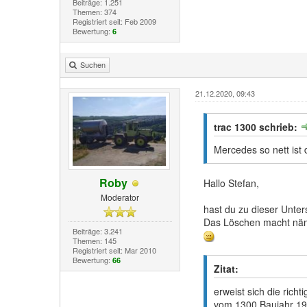
Beiträge: 1.251
Themen: 374
Registriert seit: Feb 2009
Bewertung:
6
Suchen
21.12.2020, 09:43
trac 1300 schrieb:
Mercedes so nett ist
Roby
Hallo Stefan,
Moderator
hast du zu dieser Unter
Das Löschen macht näml
Beiträge: 3.241
Themen: 145
Registriert seit: Mar 2010
Bewertung:
66
Zitat:
erweist sich die rich
vom 1300 Baujahr 1