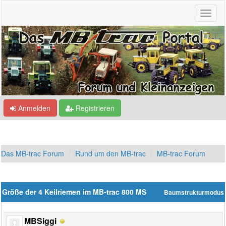
Anmelden
Registrieren
Das MB-trac Forum
Rund um den MB-trac
MB-trac Forum
Größe der 4 Keilriemen im MB-trac 800 MS
Baumstrukturmodus
MBSiggi