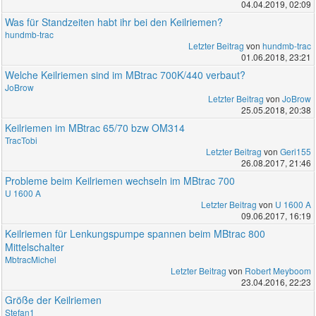
04.04.2019, 02:09
Was für Standzeiten habt ihr bei den Keilriemen?
hundmb-trac
Letzter Beitrag
von
hundmb-trac
01.06.2018, 23:21
Welche Keilriemen sind im MBtrac 700K/440 verbaut?
JoBrow
Letzter Beitrag
von
JoBrow
25.05.2018, 20:38
Keilriemen im MBtrac 65/70 bzw OM314
TracTobi
Letzter Beitrag
von
Geri155
26.08.2017, 21:46
Probleme beim Keilriemen wechseln im MBtrac 700
U 1600 A
Letzter Beitrag
von
U 1600 A
09.06.2017, 16:19
Keilriemen für Lenkungspumpe spannen beim MBtrac 800
Mittelschalter
MbtracMichel
Letzter Beitrag
von
Robert Meyboom
23.04.2016, 22:23
Größe der Keilriemen
Stefan1