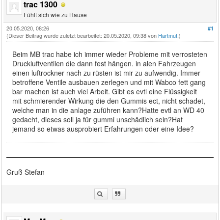
trac 1300
Fühlt sich wie zu Hause
20.05.2020, 08:26
#1
(Dieser Beitrag wurde zuletzt bearbeitet: 20.05.2020, 09:38 von
Hartmut
.)
Beim MB trac habe ich immer wieder Probleme mit verrosteten
Druckluftventilen die dann fest hängen. in alen Fahrzeugen
einen luftrockner nach zu rüsten ist mir zu aufwendig. Immer
betroffene Ventile ausbauen zerlegen und mit Wabco fett gang
bar machen ist auch viel Arbeit. Gibt es evtl eine Flüssigkeit
mit schmierender Wirkung die den Gummis ect, nicht schadet,
welche man in die anlage zuführen kann?Hatte evtl an WD 40
gedacht, dieses soll ja für gummi unschädlich sein?Hat
jemand so etwas ausprobiert Erfahrungen oder eine Idee?
Gruß Stefan