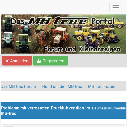
Anmelden
Registrieren
Das MB-trac Forum
Rund um den MB-trac
MB-trac Forum
Probleme mit verrosteten Druckluftventilen im
Baumstrukturmodus
MB-trac