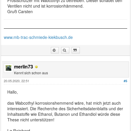
Frostschützer mit Wabcothyl zu betreiben. Dieser schadet den
Ventilen nicht und ist korrosionhämmend.
Gruß Carsten
www.mb-trac-schmiede-kiekbusch.de
merlin73
Kennt sich schon aus
20.05.2020, 22:51
#5
Hallo,
das Wabcothyl korrosionshemmend wäre, hat mich jetzt auch
interessiert. Die Recherche des Sicherheitsdatenblatts und der
Inhaltsstoffe wie Ethanol, Butanon und Ethandiol würde diese
These nicht unterstützen!
Lg Reinhard