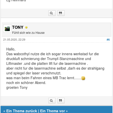
TONY
Fühlt sich wie zu Hause
21.05.2020, 22:29
#6
Hallo,
Das wabcothyl nutze die ich sogar innens werkstad fur die
druckluft schmierung der Trumpf-Stanzmaschine und
Liftmaster .und die platten lift fur die lasermachine .
aber nicht fur die lasermachine selbst ,darh es der strahlgang
und spiegel der laser verschmutzt.
was man beim Fahren eines MB Trac lernt.......
noch ein schöner Abend.
groeten Tony
«
Ein Thema zurück
|
Ein Thema vor
»