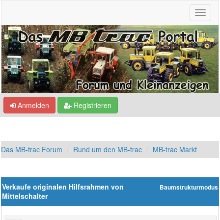
Anmelden
Registrieren
Das MB-trac Forum
Rund um den MB-trac
MB-trac Markt
Verkaufe originalen Hilfsrahmen von
Baumstrukturmodus
Mittelschalter