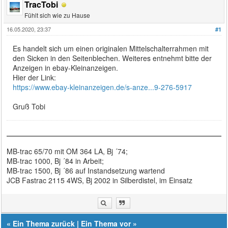
TracTobi
Fühlt sich wie zu Hause
16.05.2020, 23:37
#1
Es handelt sich um einen originalen Mittelschalterrahmen mit
den Sicken in den Seitenblechen. Weiteres entnehmt bitte der
Anzeigen in ebay-Kleinanzeigen.
Hier der Link:
https://www.ebay-kleinanzeigen.de/s-anze...9-276-5917
Gruß Tobi
MB-trac 65/70 mit OM 364 LA, Bj ´74;
MB-trac 1000, Bj ´84 in Arbeit;
MB-trac 1500, Bj ´86 auf Instandsetzung wartend
JCB Fastrac 2115 4WS, Bj 2002 in Silberdistel, im Einsatz
«
Ein Thema zurück
|
Ein Thema vor
»