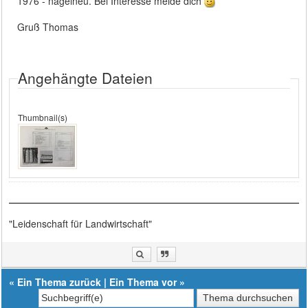
1976 - nagelneu. Bei Interesse melde dich
Gruß Thomas
Angehängte Dateien
Thumbnail(s)
"Leidenschaft für Landwirtschaft"
«
Ein Thema zurück
|
Ein Thema vor
»