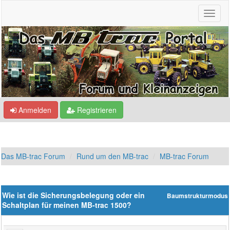
Anmelden
Registrieren
Das MB-trac Forum
Rund um den MB-trac
MB-trac Forum
Wie ist die Sicherungsbelegung oder ein
Baumstrukturmodus
Schaltplan für meinen MB-trac 1500?