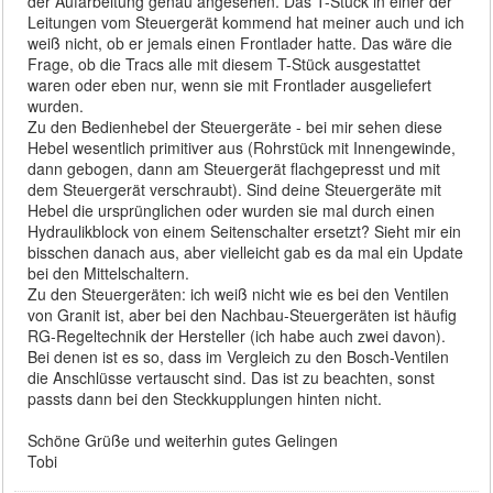
der Aufarbeitung genau angesehen. Das T-Stück in einer der
Leitungen vom Steuergerät kommend hat meiner auch und ich
weiß nicht, ob er jemals einen Frontlader hatte. Das wäre die
Frage, ob die Tracs alle mit diesem T-Stück ausgestattet
waren oder eben nur, wenn sie mit Frontlader ausgeliefert
wurden.
Zu den Bedienhebel der Steuergeräte - bei mir sehen diese
Hebel wesentlich primitiver aus (Rohrstück mit Innengewinde,
dann gebogen, dann am Steuergerät flachgepresst und mit
dem Steuergerät verschraubt). Sind deine Steuergeräte mit
Hebel die ursprünglichen oder wurden sie mal durch einen
Hydraulikblock von einem Seitenschalter ersetzt? Sieht mir ein
bisschen danach aus, aber vielleicht gab es da mal ein Update
bei den Mittelschaltern.
Zu den Steuergeräten: ich weiß nicht wie es bei den Ventilen
von Granit ist, aber bei den Nachbau-Steuergeräten ist häufig
RG-Regeltechnik der Hersteller (ich habe auch zwei davon).
Bei denen ist es so, dass im Vergleich zu den Bosch-Ventilen
die Anschlüsse vertauscht sind. Das ist zu beachten, sonst
passts dann bei den Steckkupplungen hinten nicht.
Schöne Grüße und weiterhin gutes Gelingen
Tobi