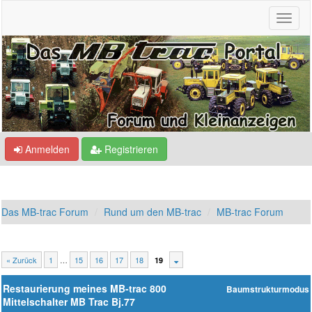
Anmelden
Registrieren
Das MB-trac Forum
Rund um den MB-trac
MB-trac Forum
« Zurück
1
…
15
16
17
18
19
Restaurierung meines MB-trac 800
Baumstrukturmodus
Mittelschalter MB Trac Bj.77