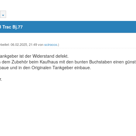
 Trac Bj.77
rbeitet: 06.02.2025, 21:49 von
scirocco
.)
ankgeber ist der Widerstand defekt.
s dem Zubehör beim Kaufhaus mit den bunten Buchstaben einen günsti
baue und in den Originalen Tankgeber einbaue.
.