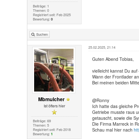
Beiträge: 1
Themen: 0
Registriert seit: Feb 2025
Bewertung:
0
Suchen
25.02.2025, 21:14
Guten Abend Tobias,
vielleicht kannst Du au
Wann der Frontlader an 
Bei meinen beiden Mitte
Mbmulcher
@Ronny
Ist öfters hier
Ich hatte das gleiche 
Getriebe musste raus un
getauscht, sowie die Sy
Beiträge: 69
Die Firma Marreck in R
Themen: 5
Schau mal hier nach
ht
Registriert seit: Feb 2018
Bewertung:
1