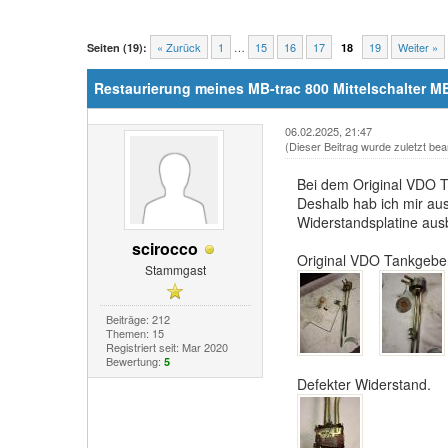
« Zurück
1
…
15
16
17
19
Weiter »
Seiten (19):
18
Restaurierung meines MB-trac 800 Mittelschalter MB
06.02.2025, 21:47
(Dieser Beitrag wurde zuletzt bea
Bei dem Original VDO T
Deshalb hab ich mir au
Widerstandsplatine aus
scirocco
Original VDO Tankgeber
Stammgast
Beiträge: 212
Themen: 15
Registriert seit: Mar 2020
Bewertung:
5
Defekter Widerstand.