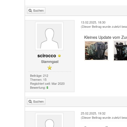
Suchen
13.02.2025, 18:30
(Dieser Beitrag wurde zuletzt bea
Kleines Update vom 
scirocco
Stammgast
Beiträge: 212
Themen: 15
Registriert seit: Mar 2020
Bewertung:
5
Suchen
25.02.2025, 19:32
(Dieser Beitrag wurde zuletzt bea