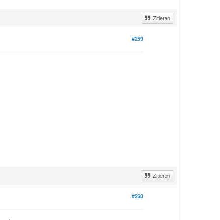
Zitieren
#259
Zitieren
#260