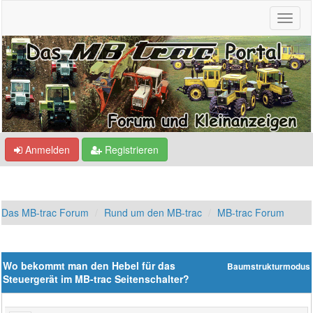
Anmelden
Registrieren
Das MB-trac Forum
Rund um den MB-trac
MB-trac Forum
Wo bekommt man den Hebel für das
Baumstrukturmodus
Steuergerät im MB-trac Seitenschalter?