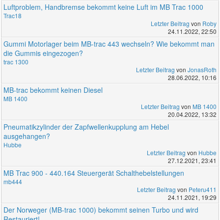
Luftproblem, Handbremse bekommt keine Luft im MB Trac 1000
Trac18
Letzter Beitrag
von
Roby
24.11.2022, 22:50
Gummi Motorlager beim MB-trac 443 wechseln? Wie bekommt man
die Gummis eingezogen?
trac 1300
Letzter Beitrag
von
JonasRoth
28.06.2022, 10:16
MB-trac bekommt keinen Diesel
MB 1400
Letzter Beitrag
von
MB 1400
20.04.2022, 13:32
Pneumatikzylinder der Zapfwellenkupplung am Hebel
ausgehangen?
Hubbe
Letzter Beitrag
von
Hubbe
27.12.2021, 23:41
MB Trac 900 - 440.164 Steuergerät Schalthebelstellungen
mb444
Letzter Beitrag
von
Peteru411
24.11.2021, 19:29
Der Norweger (MB-trac 1000) bekommt seinen Turbo und wird
Restauriert!