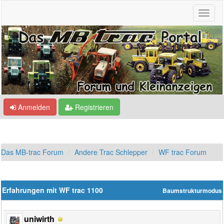
Anmelden
Registrieren
Das MB-trac Forum
Andere Trac Schlepper
WF trac Forum
Erfahrungen mit WF trac 1100
Baumstrukturmodus
uniwirth