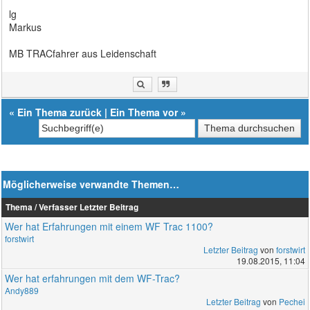
lg
Markus
MB TRACfahrer aus Leidenschaft
«
Ein Thema zurück
|
Ein Thema vor
»
Möglicherweise verwandte Themen…
Thema / Verfasser
Letzter Beitrag
Wer hat Erfahrungen mit einem WF Trac 1100?
forstwirt
Letzter Beitrag
von
forstwirt
19.08.2015, 11:04
Wer hat erfahrungen mit dem WF-Trac?
Andy889
Letzter Beitrag
von
Pechei