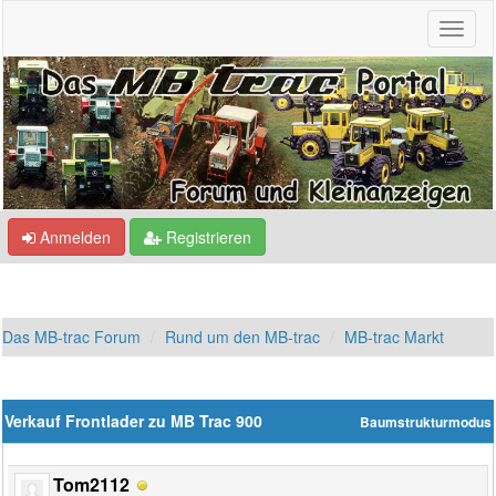
Anmelden
Registrieren
Das MB-trac Forum
Rund um den MB-trac
MB-trac Markt
Verkauf Frontlader zu MB Trac 900
Baumstrukturmodus
Tom2112