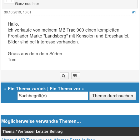
Ganz neu hier
30.10.2019, 10:01
#1
Hallo,
ich verkaufe von meinem MB Trac 900 einen kompletten
Frontlader Marke "Landsberg" mit Konsolen und Erdschaufel.
Bilder sind bei Interesse vorhanden.
Gruss aus dem dem Süden
Tom
«
Ein Thema zurück
|
Ein Thema vor
»
Möglicherweise verwandte Themen…
Thema / Verfasser
Letzter Beitrag
Verkauf MB Trac 800 440 Werner Forst Aufbau