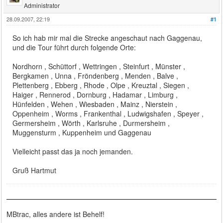
Administrator
28.09.2007, 22:19
#1
So ich hab mir mal die Strecke angeschaut nach Gaggenau,
und die Tour führt durch folgende Orte:
Nordhorn , Schüttorf , Wettringen , Steinfurt , Münster ,
Bergkamen , Unna , Fröndenberg , Menden , Balve ,
Plettenberg , Ebberg , Rhode , Olpe , Kreuztal , Siegen ,
Haiger , Rennerod , Dornburg , Hadamar , Limburg ,
Hünfelden , Wehen , Wiesbaden , Mainz , Nierstein ,
Oppenheim , Worms , Frankenthal , Ludwigshafen , Speyer ,
Germersheim , Wörth , Karlsruhe , Durmersheim ,
Muggensturm , Kuppenheim und Gaggenau
Vielleicht passt das ja noch jemanden.
Gruß Hartmut
MBtrac, alles andere ist Behelf!