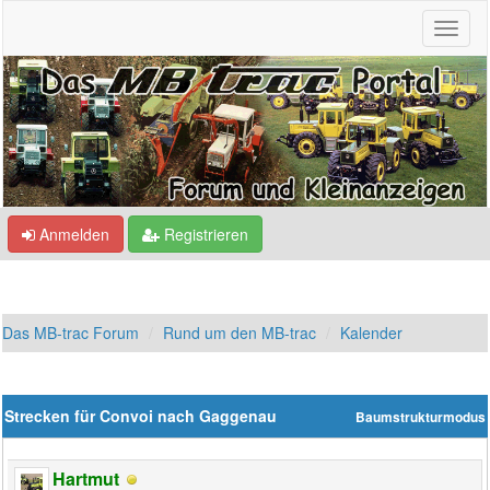
Anmelden
Registrieren
Das MB-trac Forum
Rund um den MB-trac
Kalender
Strecken für Convoi nach Gaggenau
Baumstrukturmodus
Hartmut