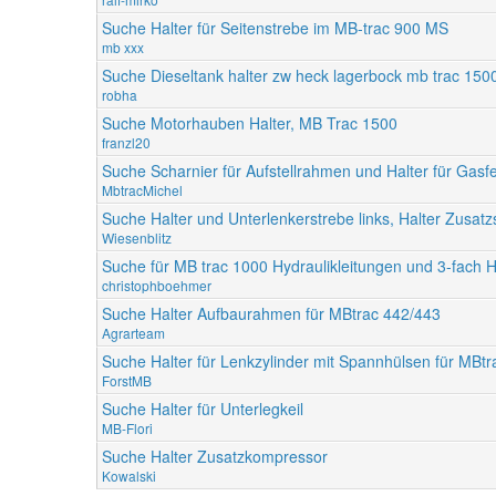
Suche Halter für Seitenstrebe im MB-trac 900 MS
mb xxx
Suche Dieseltank halter zw heck lagerbock mb trac 150
robha
Suche Motorhauben Halter, MB Trac 1500
franzl20
Suche Scharnier für Aufstellrahmen und Halter für Gasf
MbtracMichel
Suche Halter und Unterlenkerstrebe links, Halter Zusat
Wiesenblitz
Suche für MB trac 1000 Hydraulikleitungen und 3-fach H
christophboehmer
Suche Halter Aufbaurahmen für MBtrac 442/443
Agrarteam
Suche Halter für Lenkzylinder mit Spannhülsen für MBtr
ForstMB
Suche Halter für Unterlegkeil
MB-Flori
Suche Halter Zusatzkompressor
Kowalski