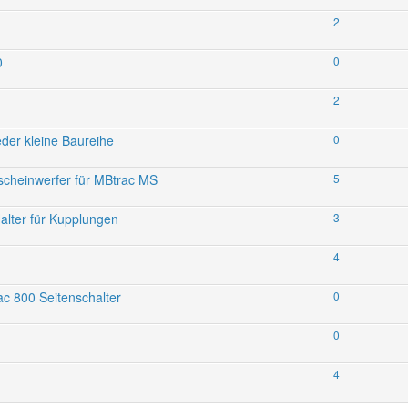
2
0
0
2
eder kleine Baureihe
0
zscheinwerfer für MBtrac MS
5
alter für Kupplungen
3
4
ac 800 Seitenschalter
0
0
4