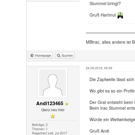
Stummel bringt?
Gruß Hartmut
MBtrac, alles andere ist B
Homepage
Suchen
24.09.2019, 09:39
Die Zapfwelle lässt si
Wo gibt es so ein Profil
Der Grat entsteht beim
Andi123465
Beim trac Stummel ents
Ganz neu hier
Würde ein Weitwinkelge
Beiträge: 2
Themen: 1
Gruß Andi
Registriert seit: Jul 2017