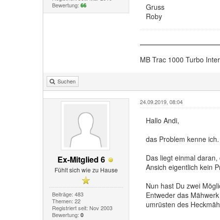
Bewertung:
66
Gruss
Roby
MB Trac 1000 Turbo Inte
Suchen
24.09.2019, 08:04
Hallo Andi,
das Problem kenne ich.
Das liegt einmal daran,
Ex-Mitglied 6
Ansich eigentlich kein
Fühlt sich wie zu Hause
Nun hast Du zwei Mögli
Beiträge: 483
Entweder das Mähwerk a
Themen: 22
umrüsten des Heckmähe
Registriert seit: Nov 2003
Bewertung:
0