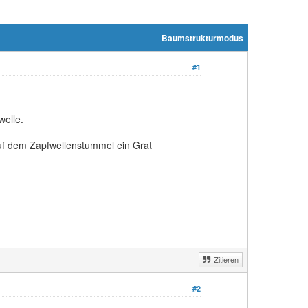
Baumstrukturmodus
#1
welle.
uf dem Zapfwellenstummel ein Grat
Zitieren
#2