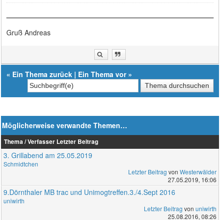
Gruß Andreas
«
Ein Thema zurück
|
Ein Thema vor
»
Möglicherweise verwandte Themen…
Thema / Verfasser
Letzter Beitrag
3. Grillabend am 25.05.2019
Schmidtchen
Letzter Beitrag
von
Westerwälder
27.05.2019, 16:06
9.Dörnthaler MB trac und Unimogtreffen.3./4.Sept 2016
uniwirth
Letzter Beitrag
von
uniwirth
25.08.2016, 08:26