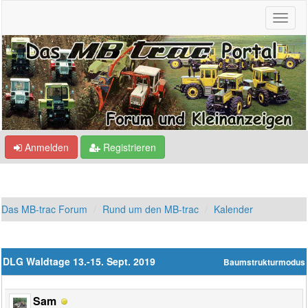
Anmelden
Registrieren
Das MB-trac Forum
Rund um den MB-trac
Kalender
DLG Waldtage 13.-15. Sept. 2019
Baumstrukturmodus
Sam