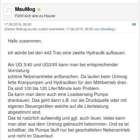
MauMog
Fühlt sich wie zu Hause
17.06.2019, 09:30
#9
(Dieser Beitrag wurde zuletzt bearbeitet: 17.06.2019, 09:30 von
MauMog
.)
Hallo zusammen,
ich würde bei den 443 Trac eine zweite Hydraulik aufbauen.
Am UG 3/40 und UG3/65 kann man bei entsprechender
Vorrüstung
schöne Nebenantriebe anflanschen. Da laufen beim Unimog
fette Kranpumpen und Hydrauliken für den Mähbetrieb dran.
Da sind 100 bis 120 Liter/Minute kein Problem.
Da kann man dann auch eine Loadsensing Pumpe
dranbauen. Das geht dann z.B. nur als Druckquelle oder mit
eigenen Steuergeräten welche auf die Literleistung
abgestimmt sind.
Das ist natürlich aufwendig und ggf. auch teuer, vieles kann
man aber aus dem Unimog gebraucht bekommen. Und es ist
schaltbar, die Pumpe läuft nur bei geschaltetem Nebenantrieb
und nicht im Dauerlauf.