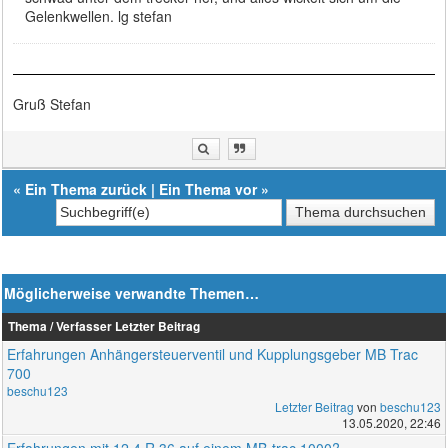
Gelenkwellen. lg stefan
Gruß Stefan
«
Ein Thema zurück
|
Ein Thema vor
»
Möglicherweise verwandte Themen…
Thema / Verfasser
Letzter Beitrag
Erfahrungen Anhängersteuerventil und Kupplungsgeber MB Trac
700
beschu123
Letzter Beitrag
von
beschu123
13.05.2020, 22:46
Erfahrungen mit 12.4 R 36 auf einem MB-trac 1000?