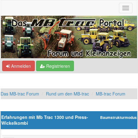
Anmelden
Registrieren
Das MB-trac Forum
Rund um den MB-trac
MB-trac Forum
Erfahrungen mit Mb Trac 1300 und Press-
Baumstrukturmodus
Wickelkombi