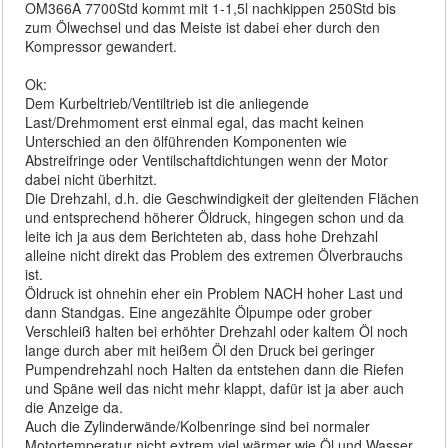
OM366A 7700Std kommt mit 1-1,5l nachkippen 250Std bis
zum Ölwechsel und das Meiste ist dabei eher durch den
Kompressor gewandert.
Ok:
Dem Kurbeltrieb/Ventiltrieb ist die anliegende
Last/Drehmoment erst einmal egal, das macht keinen
Unterschied an den ölführenden Komponenten wie
Abstreifringe oder Ventilschaftdichtungen wenn der Motor
dabei nicht überhitzt.
Die Drehzahl, d.h. die Geschwindigkeit der gleitenden Flächen
und entsprechend höherer Öldruck, hingegen schon und da
leite ich ja aus dem Berichteten ab, dass hohe Drehzahl
alleine nicht direkt das Problem des extremen Ölverbrauchs
ist.
Öldruck ist ohnehin eher ein Problem NACH hoher Last und
dann Standgas. Eine angezählte Ölpumpe oder grober
Verschleiß halten bei erhöhter Drehzahl oder kaltem Öl noch
lange durch aber mit heißem Öl den Druck bei geringer
Pumpendrehzahl noch Halten da entstehen dann die Riefen
und Späne weil das nicht mehr klappt, dafür ist ja aber auch
die Anzeige da.
Auch die Zylinderwände/Kolbenringe sind bei normaler
Motortemperatur nicht extrem viel wärmer wie Öl und Wasser.