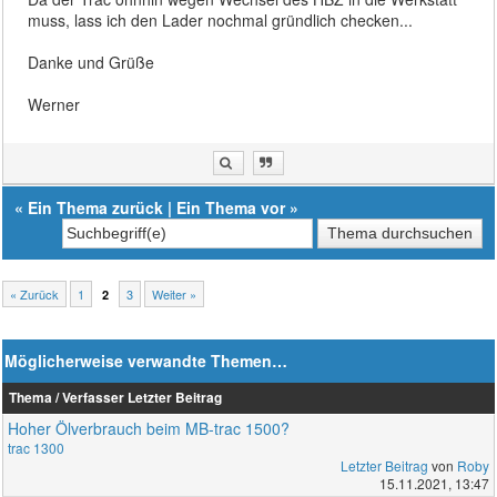
muss, lass ich den Lader nochmal gründlich checken...
Danke und Grüße
Werner
«
Ein Thema zurück
|
Ein Thema vor
»
« Zurück
1
3
Weiter »
2
Möglicherweise verwandte Themen…
Thema / Verfasser
Letzter Beitrag
Hoher Ölverbrauch beim MB-trac 1500?
trac 1300
Letzter Beitrag
von
Roby
15.11.2021, 13:47