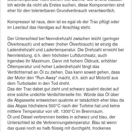
Ich würde da nicht als Erstes suchen, diese Komponenten sind
eher für den tolerierbaren Grundverbrauch verantwortlich.
Kompressor ist raus, dem ist es egal ob der Trac pflügt oder
im Leerlauf das Handgas auf Anschlag steht.
Der Unterschied bei Nenndrehzahl zwischen leicht (geringer
Ölverbrauch) und schwer (hoher Ölverbrauch) ist einzig die
Laderdrehzahl und Ladertemperatur. Die Drehzahl erreicht bei
Nennleistung, d.h. dem höchsten Luftdurchsatz, auch
irgendwo ihr Maximum. Dann mit hohem Öldruck, erhöhter
Öltemperatur und hoher Laderdrehzahl fängt das
Verdichterrad an Öl zu ziehen. Das kann soweit gehen, dass
der Motor den "Run-Away" macht, d.h. sich auf Motoröl aus
dem Turbolader in den Tod dreht.
Das der Trac dabei gut zieht und schwarz qualmt deutet auf
eine solche undichte Verdichterseite hin. Würde das Öl über
die Abgasseite entweichen qualmte er tatsächlich eher blau da
das Abgas höchstens 500°C nach der Turbine hat und keine
mittlere Temperatur von vllt. 1300°C im Brennraum.
Öl und Diesel verbrennen beides in schwarz und blau, der
Unterschied ist die Verbrennungstemperatur. Blau ist wenn
das quasi noch so halb flüssig mit durchgeht, trockenes