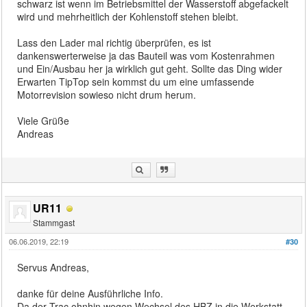
schwarz ist wenn im Betriebsmittel der Wasserstoff abgefackelt
wird und mehrheitlich der Kohlenstoff stehen bleibt.
Lass den Lader mal richtig überprüfen, es ist
dankenswerterweise ja das Bauteil was vom Kostenrahmen
und Ein/Ausbau her ja wirklich gut geht. Sollte das Ding wider
Erwarten TipTop sein kommst du um eine umfassende
Motorrevision sowieso nicht drum herum.
Viele Grüße
Andreas
UR11
Stammgast
06.06.2019, 22:19
#30
Servus Andreas,
danke für deine Ausführliche Info.
Da der Trac ohnhin wegen Wechsel des HBZ in die Werkstatt