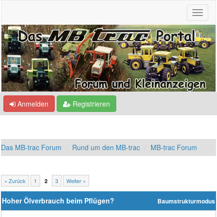
Anmelden
Registrieren
Das MB-trac Forum
Rund um den MB-trac
MB-trac Forum
« Zurück
1
3
Weiter »
2
Hoher Ölverbrauch beim Pflügen?
Baumstrukturmodus