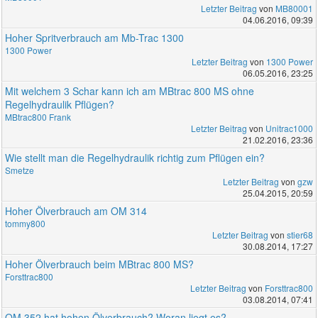
Letzter Beitrag
von
MB80001
04.06.2016, 09:39
Hoher Spritverbrauch am Mb-Trac 1300
1300 Power
Letzter Beitrag
von
1300 Power
06.05.2016, 23:25
Mit welchem 3 Schar kann ich am MBtrac 800 MS ohne
Regelhydraulik Pflügen?
MBtrac800 Frank
Letzter Beitrag
von
Unitrac1000
21.02.2016, 23:36
Wie stellt man die Regelhydraulik richtig zum Pflügen ein?
Smetze
Letzter Beitrag
von
gzw
25.04.2015, 20:59
Hoher Ölverbrauch am OM 314
tommy800
Letzter Beitrag
von
stier68
30.08.2014, 17:27
Hoher Ölverbrauch beim MBtrac 800 MS?
Forsttrac800
Letzter Beitrag
von
Forsttrac800
03.08.2014, 07:41
OM 352 hat hohen Ölverbrauch? Woran liegt es?