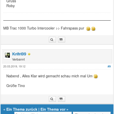
Gruss
Roby
MB Trac 1000 Turbo Intercooler >> Fahrspass pur
Krifri99
Verbannt
20.03.2019, 19:12
#9
Nabend , Alles Klar wird gemacht schau mich mal Um
Grüße Tino
«
Ein Thema zurück
|
Ein Thema vor
»