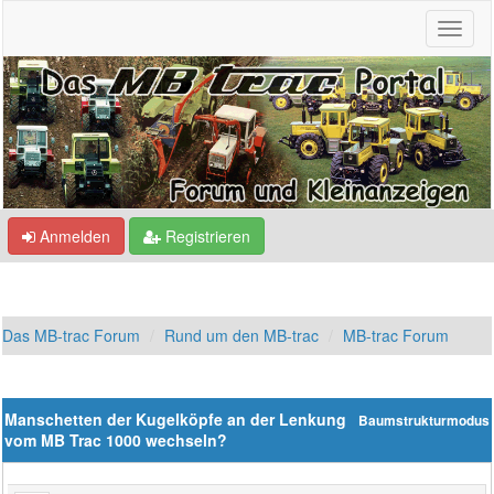
Anmelden
Registrieren
Das MB-trac Forum
Rund um den MB-trac
MB-trac Forum
Manschetten der Kugelköpfe an der Lenkung
Baumstrukturmodus
vom MB Trac 1000 wechseln?