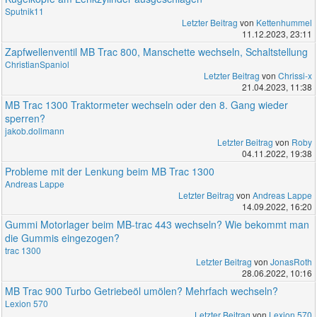
Sputnik11
Letzter Beitrag
von
Kettenhummel
11.12.2023, 23:11
Zapfwellenventil MB Trac 800, Manschette wechseln, Schaltstellung
ChristianSpaniol
Letzter Beitrag
von
Chrissi-x
21.04.2023, 11:38
MB Trac 1300 Traktormeter wechseln oder den 8. Gang wieder
sperren?
jakob.dollmann
Letzter Beitrag
von
Roby
04.11.2022, 19:38
Probleme mit der Lenkung beim MB Trac 1300
Andreas Lappe
Letzter Beitrag
von
Andreas Lappe
14.09.2022, 16:20
Gummi Motorlager beim MB-trac 443 wechseln? Wie bekommt man
die Gummis eingezogen?
trac 1300
Letzter Beitrag
von
JonasRoth
28.06.2022, 10:16
MB Trac 900 Turbo Getriebeöl umölen? Mehrfach wechseln?
Lexion 570
Letzter Beitrag
von
Lexion 570