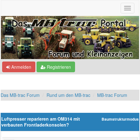
Anmelden
Registrieren
Das MB-trac Forum
Rund um den MB-trac
MB-trac Forum
Luftpresser reparieren am OM314 mit
Baumstrukturmodus
verbauten Frontladerkonsolen?