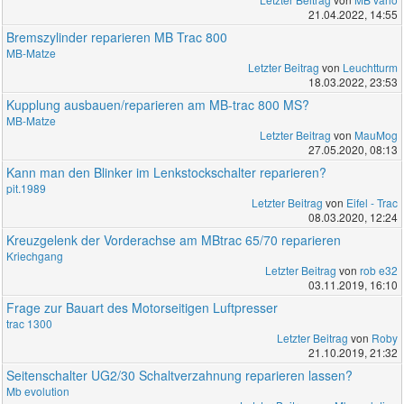
21.04.2022, 14:55
Bremszylinder reparieren MB Trac 800
MB-Matze
Letzter Beitrag
von
Leuchtturm
18.03.2022, 23:53
Kupplung ausbauen/reparieren am MB-trac 800 MS?
MB-Matze
Letzter Beitrag
von
MauMog
27.05.2020, 08:13
Kann man den Blinker im Lenkstockschalter reparieren?
pit.1989
Letzter Beitrag
von
Eifel - Trac
08.03.2020, 12:24
Kreuzgelenk der Vorderachse am MBtrac 65/70 reparieren
Kriechgang
Letzter Beitrag
von
rob e32
03.11.2019, 16:10
Frage zur Bauart des Motorseitigen Luftpresser
trac 1300
Letzter Beitrag
von
Roby
21.10.2019, 21:32
Seitenschalter UG2/30 Schaltverzahnung reparieren lassen?
Mb evolution