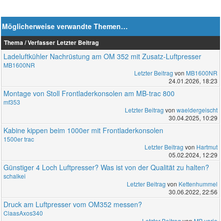
Möglicherweise verwandte Themen…
Thema / Verfasser
Letzter Beitrag
Ladeluftkühler Nachrüstung am OM 352 mit Zusatz-Luftpresser
MB1600NR
Letzter Beitrag
von
MB1600NR
24.01.2026, 18:23
Montage von Stoll Frontladerkonsolen am MB-trac 800
mf353
Letzter Beitrag
von
waeldergeischt
30.04.2025, 10:29
Kabine kippen beim 1000er mit Frontladerkonsolen
1500er trac
Letzter Beitrag
von
Hartmut
05.02.2024, 12:29
Günstiger 4 Loch Luftpresser? Was ist von der Qualität zu halten?
schalkei
Letzter Beitrag
von
Kettenhummel
30.06.2022, 22:56
Druck am Luftpresser vom OM352 messen?
ClaasAxos340
Letzter Beitrag
von
MB vario