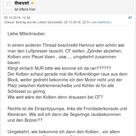
thevet
Ist öfters hier
25.10.2018, 14:36
#1
(Dieser Beitrag wurde zuletzt bearbeitet: 25.10.2018, 22:51 von
Hartmut
.)
Liebe Mitschrauber,
in einem anderen Thread beschreibt Hartmut sehr schön wie
man den Luftpresser tauscht. OT stellen, Zylinder abziehen,
Kolben vom Pleuel lösen., usw...., umgekehrt zusammen
bauen.
Klingt einfach NUR bitte wie komme ich da ran??????
Der Kolben schaut gerade mal die Kolbenlänger raus aus dem
Block, weiter gedreht bekomme ich den Motor nicht und der
Platz zwischen Keilriemenscheibe und Kühler ist für alle
Schlüssel zu gering.
Wie weit wäre der Kolben denn draussen bei OT?
Rechts ist die Einspritzpumpe, links die Frontladerkonsole und
Kleinkram. Wie soll ich dann die Segeringe rausbekommen
und den Bolzen??
Umgekehrt, wie bekomme ich dann den Kolben , vor allem