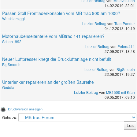
Letzter Beitrag
von
Mb evolution
14.02.2019, 22:01
Passen Stoll Frontladerkonsolen vom MB-trac 900 am 1000?
Weisbiersiggi
Letzter Beitrag
von
Trac-Pandur
04.12.2018, 10:19
Motorhaubenseitenteile vom MBtrac 441 reparieren?
Schon1992
Letzter Beitrag
von
Peteru411
27.09.2017, 18:48
Neuer Luftpresser kriegt die Druckluftanlage nicht befüllt
BigSmooth
Letzter Beitrag
von
BigSmooth
22.06.2017, 19:27
Unterlenker reparieren an der großen Baureihe
Geddla
Letzter Beitrag
von
MB1500 mit Kran
09.05.2017, 09:10
Druckversion anzeigen
Gehe zu: