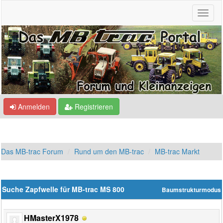
Anmelden
Registrieren
Das MB-trac Forum
Rund um den MB-trac
MB-trac Markt
Suche Zapfwelle für MB-trac MS 800
Baumstrukturmodus
HMasterX1978