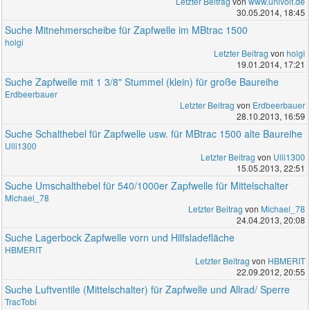
Letzter Beitrag
von
www.univoit.de
30.05.2014, 18:45
Suche Mitnehmerscheibe für Zapfwelle im MBtrac 1500
holgi
Letzter Beitrag
von
holgi
19.01.2014, 17:21
Suche Zapfwelle mit 1 3/8" Stummel (klein) für große Baureihe
Erdbeerbauer
Letzter Beitrag
von
Erdbeerbauer
28.10.2013, 16:59
Suche Schalthebel für Zapfwelle usw. für MBtrac 1500 alte Baureihe
Ulli1300
Letzter Beitrag
von
Ulli1300
15.05.2013, 22:51
Suche Umschalthebel für 540/1000er Zapfwelle für Mittelschalter
Michael_78
Letzter Beitrag
von
Michael_78
24.04.2013, 20:08
Suche Lagerbock Zapfwelle vorn und Hilfsladefläche
HBMERIT
Letzter Beitrag
von
HBMERIT
22.09.2012, 20:55
Suche Luftventile (Mittelschalter) für Zapfwelle und Allrad/ Sperre
TracTobi