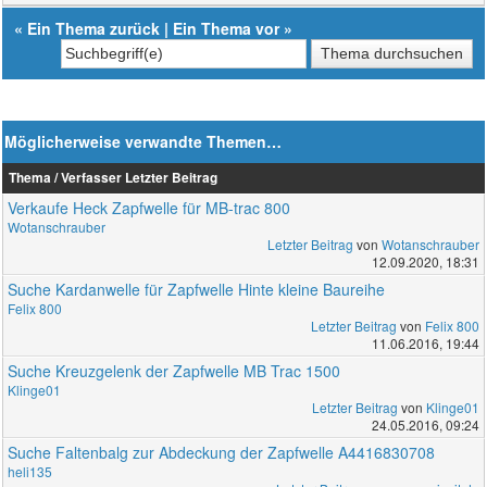
«
Ein Thema zurück
|
Ein Thema vor
»
Möglicherweise verwandte Themen…
Thema / Verfasser
Letzter Beitrag
Verkaufe Heck Zapfwelle für MB-trac 800
Wotanschrauber
Letzter Beitrag
von
Wotanschrauber
12.09.2020, 18:31
Suche Kardanwelle für Zapfwelle Hinte kleine Baureihe
Felix 800
Letzter Beitrag
von
Felix 800
11.06.2016, 19:44
Suche Kreuzgelenk der Zapfwelle MB Trac 1500
Klinge01
Letzter Beitrag
von
Klinge01
24.05.2016, 09:24
Suche Faltenbalg zur Abdeckung der Zapfwelle A4416830708
heli135