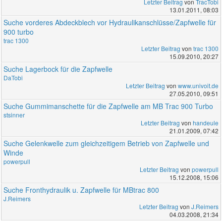
Letzter Beitrag
von
TracTobi
13.01.2011, 08:03
Suche vorderes Abdeckblech vor Hydraulikanschlüsse/Zapfwelle für
900 turbo
trac 1300
Letzter Beitrag
von
trac 1300
15.09.2010, 20:27
Suche Lagerbock für die Zapfwelle
DaTobi
Letzter Beitrag
von
www.univoit.de
27.05.2010, 09:51
Suche Gummimanschette für die Zapfwelle am MB Trac 900 Turbo
stsinner
Letzter Beitrag
von
handeule
21.01.2009, 07:42
Suche Gelenkwelle zum gleichzeitigem Betrieb von Zapfwelle und
Winde
powerpull
Letzter Beitrag
von
powerpull
15.12.2008, 15:06
Suche Fronthydraulik u. Zapfwelle für MBtrac 800
J.Reimers
Letzter Beitrag
von
J.Reimers
04.03.2008, 21:34