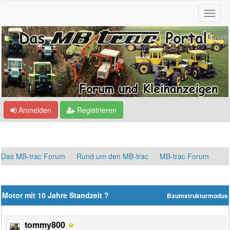
Anmelden
Registrieren
Das MB-trac Forum
Rund um den MB-trac
MB-trac Forum
Motor mit 10 Jahre Standzeit ?
Baumstrukturmodus
tommy800