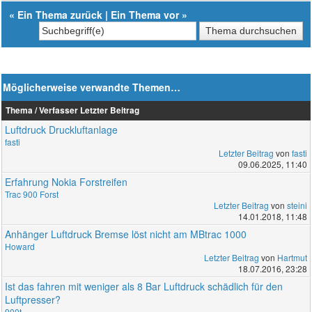
«
Ein Thema zurück
|
Ein Thema vor
»
Möglicherweise verwandte Themen…
Thema / Verfasser
Letzter Beitrag
Luftdruck Druckluftanlage
fasti
Letzter Beitrag
von
fasti
09.06.2025, 11:40
Erfahrung Nokia Forstreifen
Trac 900 Forst
Letzter Beitrag
von
steini
14.01.2018, 11:48
Anhänger Luftdruck Bremse löst nicht am MBtrac 1000
Howard
Letzter Beitrag
von
Hartmut
18.07.2016, 23:28
Ist das fahren mit weniger als 8 Bar Luftdruck schädlich für den
Luftpresser?
900t