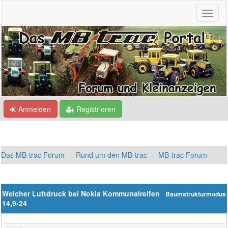
Anmelden
Registrieren
Das MB-trac Forum
Rund um den MB-trac
MB-trac Forum
Welcher Luftdruck bei Nokia Kommunalreifen
Baumstrukturmodus
14,9-24