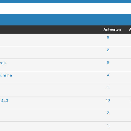
Antworten
A
0
2
reis
0
aureihe
4
1
e 443
13
2
1