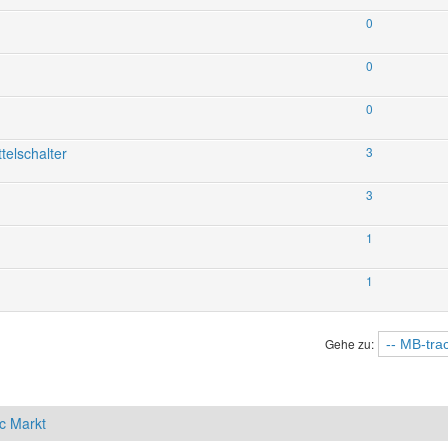
0
0
0
telschalter
3
3
1
1
Gehe zu:
c Markt