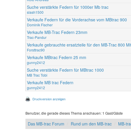
Suche verstärkte Federn für 1000er Mb trac
slash1500
Verkaufe Federn für die Vorderachse vom MBtrac 900
Dominik Fischer
Verkaufe MB-Trac Federn 23mm
Trac-Pandur
Verkaufe gebrauchte ersatzteile für den MB-Trac 800 Mit
Forsttrac90
Verkaufe MBtrac Federn 25 mm
gunny2412
Suche verstärkte Federn für MBtrac 1000
MB Trac Tobi
Verkaufe MB trac Federn
gunny2412
Druckversion anzeigen
Benutzer, die gerade dieses Thema anschauen: 1 Gast/Gäste
Das MB-trac Forum
Rund um den MB-trac
MB-tra