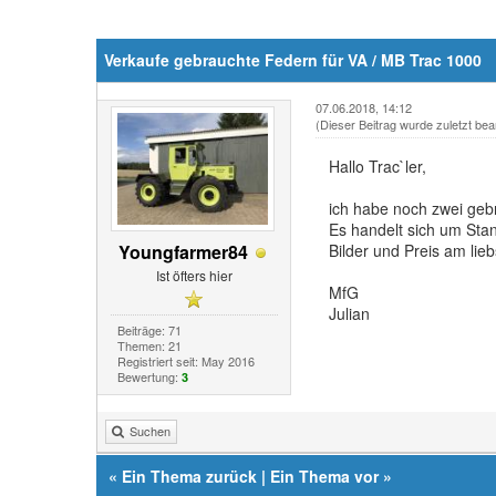
Verkaufe gebrauchte Federn für VA / MB Trac 1000
07.06.2018, 14:12
(Dieser Beitrag wurde zuletzt bea
Hallo Trac`ler,
ich habe noch zwei gebr
Es handelt sich um Sta
Youngfarmer84
Bilder und Preis am li
Ist öfters hier
MfG
Julian
Beiträge: 71
Themen: 21
Registriert seit: May 2016
Bewertung:
3
Suchen
«
Ein Thema zurück
|
Ein Thema vor
»