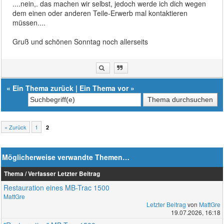
....nein,. das machen wir selbst, jedoch werde ich dich wegen
dem einen oder anderen Teile-Erwerb mal kontaktieren
müssen....
Gruß und schönen Sonntag noch allerseits
«
Ein Thema zurück
|
Ein Thema vor
»
« Zurück
1
2
Möglicherweise verwandte Themen…
Thema / Verfasser
Letzter Beitrag
Restauration eines MB-Trac 1500
MattGre
Letzter Beitrag
von
MattGre
19.07.2026, 16:18