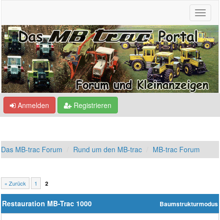
Anmelden
Registrieren
Das MB-trac Forum
Rund um den MB-trac
MB-trac Forum
« Zurück
1
2
Restauration MB-Trac 1000
Baumstrukturmodus