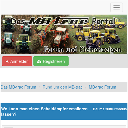
Anmelden
Registrieren
Das MB-trac Forum
Rund um den MB-trac
MB-trac Forum
Wo kann man einen Schaldämpfer emalieren
Baumstrukturmodus
lassen?