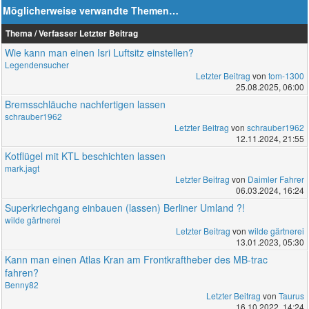
Möglicherweise verwandte Themen…
Thema / Verfasser
Letzter Beitrag
Wie kann man einen Isri Luftsitz einstellen?
Legendensucher
Letzter Beitrag
von
tom-1300
25.08.2025, 06:00
Bremsschläuche nachfertigen lassen
schrauber1962
Letzter Beitrag
von
schrauber1962
12.11.2024, 21:55
Kotflügel mit KTL beschichten lassen
mark.jagt
Letzter Beitrag
von
Daimler Fahrer
06.03.2024, 16:24
Superkriechgang einbauen (lassen) Berliner Umland ?!
wilde gärtnerei
Letzter Beitrag
von
wilde gärtnerei
13.01.2023, 05:30
Kann man einen Atlas Kran am Frontkraftheber des MB-trac
fahren?
Benny82
Letzter Beitrag
von
Taurus
16.10.2022, 14:24