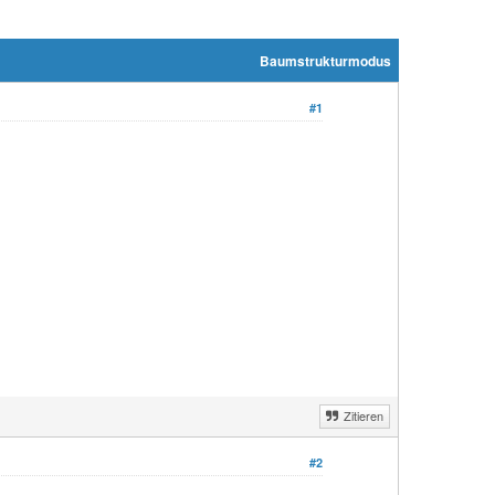
Baumstrukturmodus
#1
Zitieren
#2