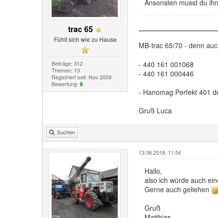
Ansonsten musst du ihn 
trac 65
Fühlt sich wie zu Hause
MB-trac 65/70 - denn au
- 440 161 001068
Beiträge: 312
Themen: 13
- 440 161 000446
Registriert seit: Nov 2009
Bewertung:
9
- Hanomag Perfekt 401 d
Gruß Luca
Suchen
13.06.2018, 11:54
Hallo,
also ich würde auch ein
Gerne auch geliehen
Gruß
Matthias