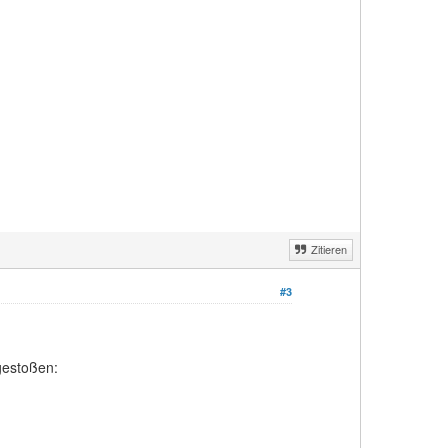
Zitieren
#3
gestoßen: