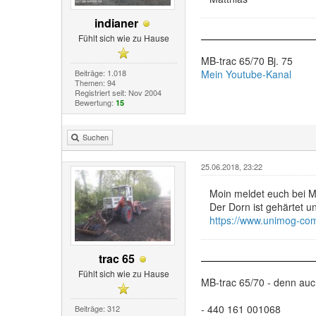
indianer
Fühlt sich wie zu Hause
MB-trac 65/70 Bj. 75
Beiträge: 1.018
Mein Youtube-Kanal
Themen: 94
Registriert seit: Nov 2004
Bewertung:
15
Suchen
25.06.2018, 23:22
Moin meldet euch bei Mi
Der Dorn ist gehärtet un
https://www.unimog-com
trac 65
Fühlt sich wie zu Hause
MB-trac 65/70 - denn au
- 440 161 001068
Beiträge: 312