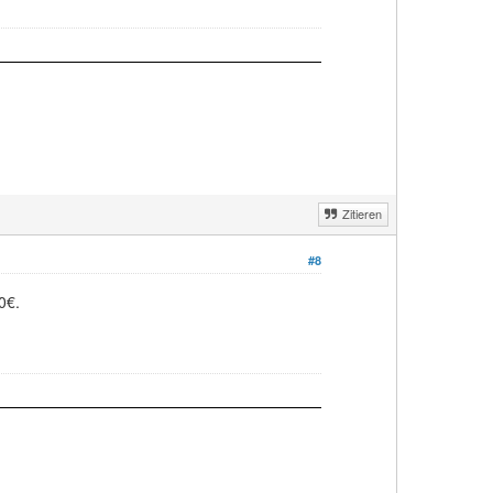
Zitieren
#8
0€.