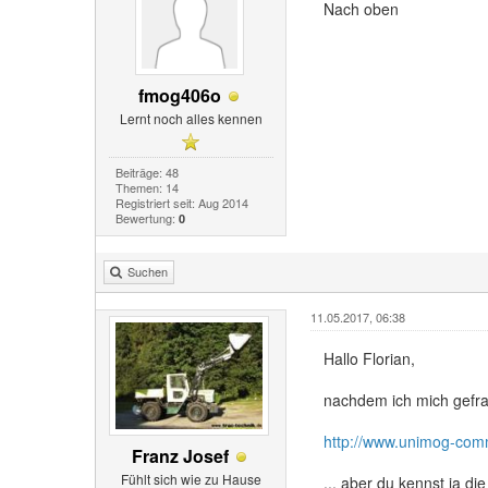
Nach oben
fmog406o
Lernt noch alles kennen
Beiträge: 48
Themen: 14
Registriert seit: Aug 2014
Bewertung:
0
Suchen
11.05.2017, 06:38
Hallo Florian,
nachdem ich mich gefrag
http://www.unimog-com
Franz Josef
Fühlt sich wie zu Hause
... aber du kennst ja d