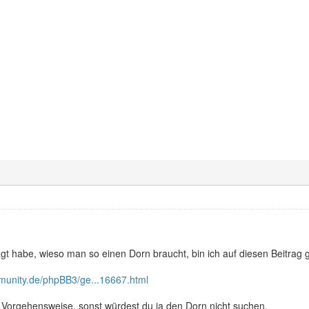
t habe, wieso man so einen Dorn braucht, bin ich auf diesen Beitrag 
munity.de/phpBB3/ge...16667.html
ie Vorgehensweise, sonst würdest du ja den Dorn nicht suchen.