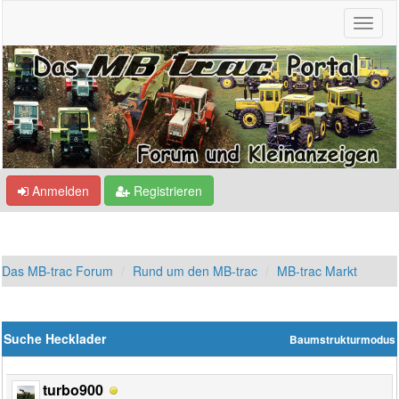
Anmelden
Registrieren
Das MB-trac Forum
Rund um den MB-trac
MB-trac Markt
Suche Hecklader
Baumstrukturmodus
turbo900