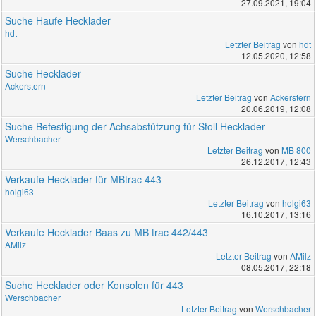
27.09.2021, 19:04
Suche Haufe Hecklader
hdt
Letzter Beitrag
von
hdt
12.05.2020, 12:58
Suche Hecklader
Ackerstern
Letzter Beitrag
von
Ackerstern
20.06.2019, 12:08
Suche Befestigung der Achsabstützung für Stoll Hecklader
Werschbacher
Letzter Beitrag
von
MB 800
26.12.2017, 12:43
Verkaufe Hecklader für MBtrac 443
holgi63
Letzter Beitrag
von
holgi63
16.10.2017, 13:16
Verkaufe Hecklader Baas zu MB trac 442/443
AMilz
Letzter Beitrag
von
AMilz
08.05.2017, 22:18
Suche Hecklader oder Konsolen für 443
Werschbacher
Letzter Beitrag
von
Werschbacher