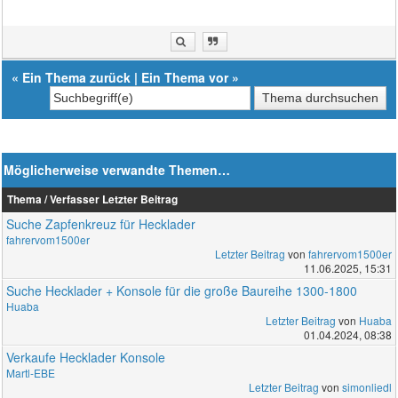
«
Ein Thema zurück
|
Ein Thema vor
»
Möglicherweise verwandte Themen…
Thema / Verfasser
Letzter Beitrag
Suche Zapfenkreuz für Hecklader
fahrervom1500er
Letzter Beitrag
von
fahrervom1500er
11.06.2025, 15:31
Suche Hecklader + Konsole für die große Baureihe 1300-1800
Huaba
Letzter Beitrag
von
Huaba
01.04.2024, 08:38
Verkaufe Hecklader Konsole
Martl-EBE
Letzter Beitrag
von
simonliedl