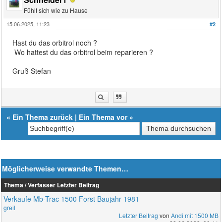
Fühlt sich wie zu Hause
15.06.2025, 11:23
#2
Hast du das orbitrol noch ?
Wo hattest du das orbitrol beim reparieren ?
Gruß Stefan
«
Ein Thema zurück
|
Ein Thema vor
»
Möglicherweise verwandte Themen…
Thema / Verfasser
Letzter Beitrag
Verkaufe Mb-Trac 1500 Forst Baujahr 1981
greil
Letzter Beitrag
von
Andi mit 1500 MB