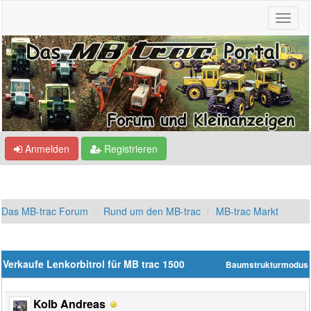
Anmelden
Registrieren
Das MB-trac Forum
Rund um den MB-trac
MB-trac Markt
Verkaufe Lenkorbitrol für MB trac 1500
Baumstrukturmodus
Kolb Andreas