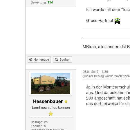
Bewertung:
114
Ich wurde mit dem "trac
Gruss Hartmut
MBtrac, alles andere ist B
Homepage
Suchen
26.01.2017, 13:36
(Dieser Beitrag wurde zuletzt bea
Ja in der Monteurrschu
aus. Und da bekommt man
200 angeschafft hat sel
Hessenbauer
das dort teilweise für
Lernt noch alles kennen
Beiträge: 25
Themen: 5
Registriert seit: Nov 2016