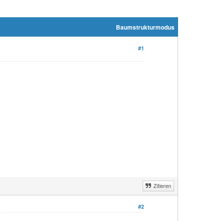
Baumstrukturmodus
#1
Zitieren
#2