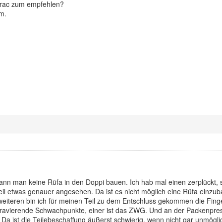
Trac zum empfehlen?
m.
nn man keine Rüfa in den Doppi bauen. Ich hab mal einen zerplückt, s
eil etwas genauer angesehen. Da ist es nicht möglich eine Rüfa einzub
 weiteren bin ich für meinen Teil zu dem Entschluss gekommen die Fing
ravierende Schwachpunkte, einer ist das ZWG. Und an der Packenpress
a ist die Teilebeschaffung äußerst schwierig, wenn nicht gar unmöglic