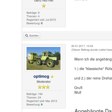
Ganz neu hier
Beiträge: 9
Themen: 4
Registriert seit: Jul 2015
Bewertung:
0
Suchen
30.01.2017, 10:43
(Dieser Beitrag wurde zuletzt bea
Wenn ich die angehängte
1.) die "klassische" Rü
optimog
und 2.) der reine Drehsi
Moderator
Gruß
Wulf
Beiträge: 194
Themen: 24
Registriert seit: Mar 2013
Bewertung:
9
Angehängte Da