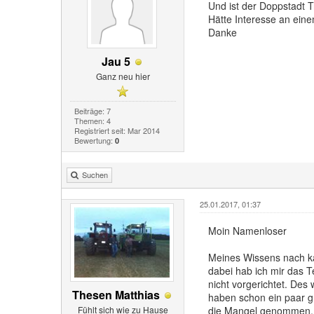
Und ist der Doppstadt 
Hätte Interesse an eine
Danke
Jau 5
Ganz neu hier
Beiträge: 7
Themen: 4
Registriert seit: Mar 2014
Bewertung:
0
Suchen
25.01.2017, 01:37
Moin Namenloser
Meines Wissens nach ka
dabei hab ich mir das T
nicht vorgerichtet. Des
Thesen Matthias
haben schon ein paar g
Fühlt sich wie zu Hause
die Mangel genommen. D