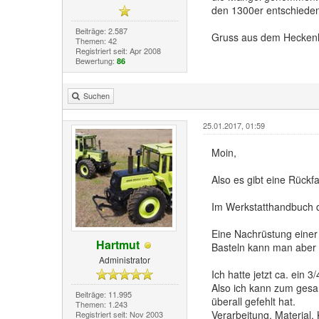
den 1300er entschieden
Beiträge: 2.587
Gruss aus dem Heckenl
Themen: 42
Registriert seit: Apr 2008
Bewertung:
86
Suchen
25.01.2017, 01:59
Moin,
Also es gibt eine Rückf
Im Werkstatthandbuch de
Eine Nachrüstung einer
Hartmut
Basteln kann man aber 
Administrator
Ich hatte jetzt ca. ein 
Also ich kann zum gesa
Beiträge: 11.995
überall gefehlt hat.
Themen: 1.243
Verarbeitung, Material, 
Registriert seit: Nov 2003