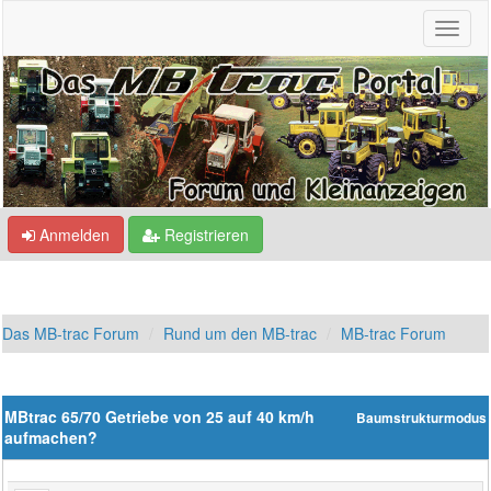
Anmelden
Registrieren
Das MB-trac Forum
Rund um den MB-trac
MB-trac Forum
MBtrac 65/70 Getriebe von 25 auf 40 km/h
Baumstrukturmodus
aufmachen?