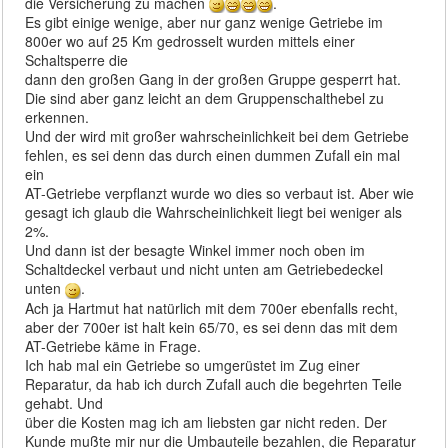
die Versicherung zu machen
.
Es gibt einige wenige, aber nur ganz wenige Getriebe im
800er wo auf 25 Km gedrosselt wurden mittels einer
Schaltsperre die
dann den großen Gang in der großen Gruppe gesperrt hat.
Die sind aber ganz leicht an dem Gruppenschalthebel zu
erkennen.
Und der wird mit großer wahrscheinlichkeit bei dem Getriebe
fehlen, es sei denn das durch einen dummen Zufall ein mal
ein
AT-Getriebe verpflanzt wurde wo dies so verbaut ist. Aber wie
gesagt ich glaub die Wahrscheinlichkeit liegt bei weniger als
2%.
Und dann ist der besagte Winkel immer noch oben im
Schaltdeckel verbaut und nicht unten am Getriebedeckel
unten
.
Ach ja Hartmut hat natürlich mit dem 700er ebenfalls recht,
aber der 700er ist halt kein 65/70, es sei denn das mit dem
AT-Getriebe käme in Frage.
Ich hab mal ein Getriebe so umgerüstet im Zug einer
Reparatur, da hab ich durch Zufall auch die begehrten Teile
gehabt. Und
über die Kosten mag ich am liebsten gar nicht reden. Der
Kunde mußte mir nur die Umbauteile bezahlen, die Reparatur