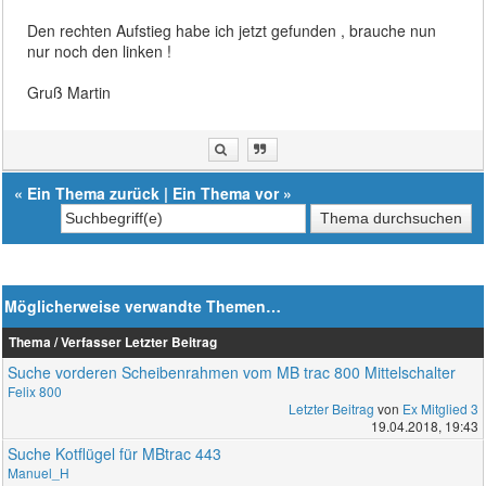
Den rechten Aufstieg habe ich jetzt gefunden , brauche nun
nur noch den linken !
Gruß Martin
«
Ein Thema zurück
|
Ein Thema vor
»
Möglicherweise verwandte Themen…
Thema / Verfasser
Letzter Beitrag
Suche vorderen Scheibenrahmen vom MB trac 800 Mittelschalter
Felix 800
Letzter Beitrag
von
Ex Mitglied 3
19.04.2018, 19:43
Suche Kotflügel für MBtrac 443
Manuel_H