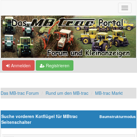
Anmelden
Registrieren
Das MB-trac Forum
Rund um den MB-trac
MB-trac Markt
Suche vorderen Kotflügel für MBtrac
Baumstrukturmodus
Seitenschalter