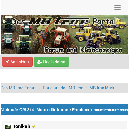
Anmelden
Registrieren
Das MB-trac Forum
Rund um den MB-trac
MB-trac Markt
Verkaufe OM 314- Motor (läuft ohne Probleme)
Baumstrukturmodus
tonikah