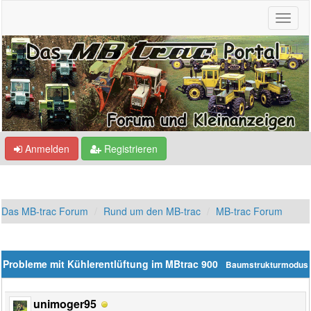
Anmelden
Registrieren
Das MB-trac Forum
Rund um den MB-trac
MB-trac Forum
Probleme mit Kühlerentlüftung im MBtrac 900
Baumstrukturmodus
unimoger95