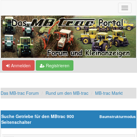
Anmelden
Registrieren
Das MB-trac Forum
Rund um den MB-trac
MB-trac Markt
Suche Getriebe für den MBtrac 900
Baumstrukturmodus
Seitenschalter