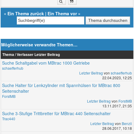
«
Ein Thema zurück
|
Ein Thema vor
»
Möglicherweise verwandte Themen…
Thema / Verfasser
Letzter Beitrag
Suche Schaltgabel vom MBtrac 1000 Getriebe
schaefferhub
Letzter Beitrag
von
schaefferhub
22.04.2023, 12:25
Suche Halter für Lenkzylinder mit Spannhülsen für MBtrac 800
Seitenschalter
ForstMB
Letzter Beitrag
von
ForstMB
13.11.2017, 21:35
Suche 3-Stufige Trittbretter für MBtrac 440 Seitenschalter
Trac440
Letzter Beitrag
von
Benzii
28.06.2017, 10:18