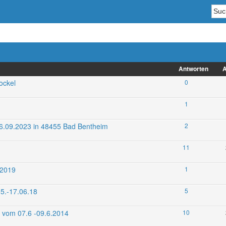
Antworten
A
ockel
0
1
6.09.2023 in 48455 Bad Bentheim
2
11
.2019
1
5.-17.06.18
5
l vom 07.6 -09.6.2014
10