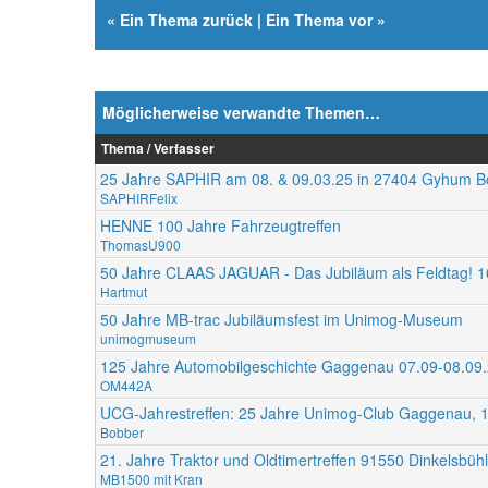
«
Ein Thema zurück
|
Ein Thema vor
»
Möglicherweise verwandte Themen…
Thema / Verfasser
25 Jahre SAPHIR am 08. & 09.03.25 in 27404 Gyhum B
SAPHIRFelix
HENNE 100 Jahre Fahrzeugtreffen
ThomasU900
50 Jahre CLAAS JAGUAR - Das Jubiläum als Feldtag! 1
Hartmut
50 Jahre MB-trac Jubiläumsfest im Unimog-Museum
unimogmuseum
125 Jahre Automobilgeschichte Gaggenau 07.09-08.09
OM442A
UCG-Jahrestreffen: 25 Jahre Unimog-Club Gaggenau, 1
Bobber
21. Jahre Traktor und Oldtimertreffen 91550 Dinkelsbüh
MB1500 mit Kran