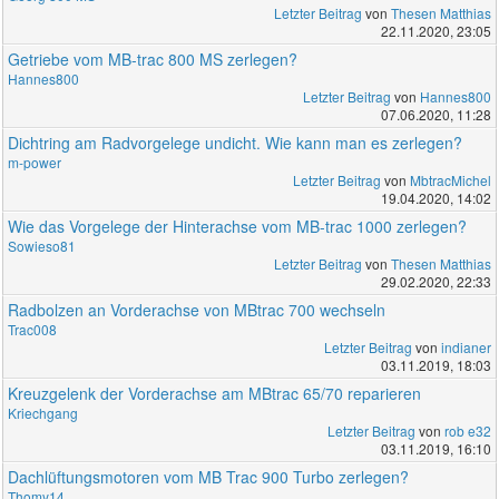
Letzter Beitrag
von
Thesen Matthias
22.11.2020, 23:05
Getriebe vom MB-trac 800 MS zerlegen?
Hannes800
Letzter Beitrag
von
Hannes800
07.06.2020, 11:28
Dichtring am Radvorgelege undicht. Wie kann man es zerlegen?
m-power
Letzter Beitrag
von
MbtracMichel
19.04.2020, 14:02
Wie das Vorgelege der Hinterachse vom MB-trac 1000 zerlegen?
Sowieso81
Letzter Beitrag
von
Thesen Matthias
29.02.2020, 22:33
Radbolzen an Vorderachse von MBtrac 700 wechseln
Trac008
Letzter Beitrag
von
indianer
03.11.2019, 18:03
Kreuzgelenk der Vorderachse am MBtrac 65/70 reparieren
Kriechgang
Letzter Beitrag
von
rob e32
03.11.2019, 16:10
Dachlüftungsmotoren vom MB Trac 900 Turbo zerlegen?
Thomy14