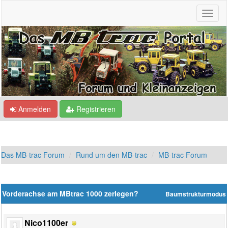
Anmelden
Registrieren
Das MB-trac Forum
Rund um den MB-trac
MB-trac Forum
Vorderachse am MBtrac 1000 zerlegen?
Baumstrukturmodus
Nico1100er