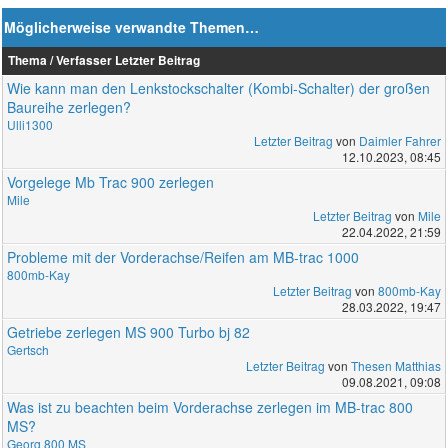
Möglicherweise verwandte Themen…
Thema / Verfasser
Letzter Beitrag
Wie kann man den Lenkstockschalter (Kombi-Schalter) der großen
Baureihe zerlegen?
Ulli1300
Letzter Beitrag
von
Daimler Fahrer
12.10.2023, 08:45
Vorgelege Mb Trac 900 zerlegen
Mile
Letzter Beitrag
von
Mile
22.04.2022, 21:59
Probleme mit der Vorderachse/Reifen am MB-trac 1000
800mb-Kay
Letzter Beitrag
von
800mb-Kay
28.03.2022, 19:47
Getriebe zerlegen MS 900 Turbo bj 82
Gertsch
Letzter Beitrag
von
Thesen Matthias
09.08.2021, 09:08
Was ist zu beachten beim Vorderachse zerlegen im MB-trac 800
MS?
Georg 800 MS