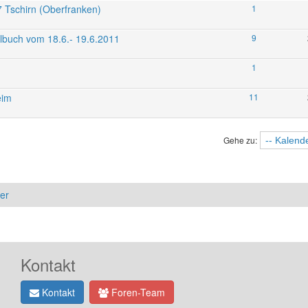
7 Tschirn (Oberfranken)
1
Albuch vom 18.6.- 19.6.2011
9
1
eim
11
Gehe zu:
er
Kontakt
Kontakt
Foren-Team