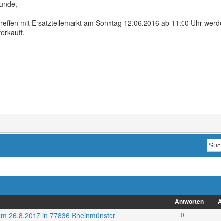
eunde,
reffen mit Ersatzteilemarkt am Sonntag 12.06.2016 ab 11:00 Uhr werd
erkauft.
Antworten
A
n am 26.8.2017 in 77836 Rheinmünster
0