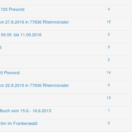
1720 Prevorst
4
n am 27.8.2016 in 77836 Rheinmünster
12
09.09. bis 11.09.2016
2
6
0
2
20 Prevorst
14
n am 22.8.2015 in 77836 Rheinmünster
0
13
Albuch vom 15.6.- 16.6.2013
1
hirn im Frankenwald
0