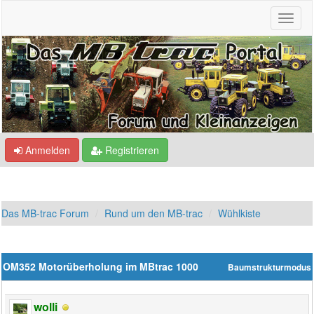
Anmelden
Registrieren
Das MB-trac Forum
Rund um den MB-trac
Wühlkiste
OM352 Motorüberholung im MBtrac 1000
Baumstrukturmodus
wolli