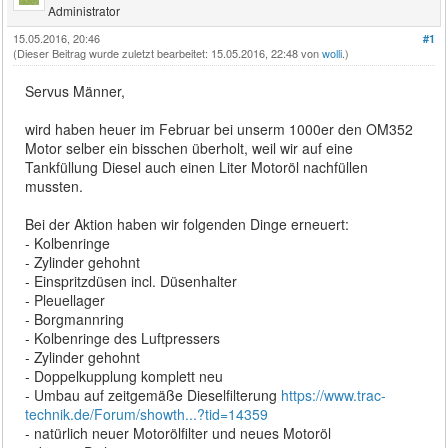
Administrator
15.05.2016, 20:46
#1
(Dieser Beitrag wurde zuletzt bearbeitet: 15.05.2016, 22:48 von
wolli
.)
Servus Männer,
wird haben heuer im Februar bei unserm 1000er den OM352
Motor selber ein bisschen überholt, weil wir auf eine
Tankfüllung Diesel auch einen Liter Motoröl nachfüllen
mussten.
Bei der Aktion haben wir folgenden Dinge erneuert:
- Kolbenringe
- Zylinder gehohnt
- Einspritzdüsen incl. Düsenhalter
- Pleuellager
- Borgmannring
- Kolbenringe des Luftpressers
- Zylinder gehohnt
- Doppelkupplung komplett neu
- Umbau auf zeitgemäße Dieselfilterung
https://www.trac-
technik.de/Forum/showth...?tid=14359
- natürlich neuer Motorölfilter und neues Motoröl