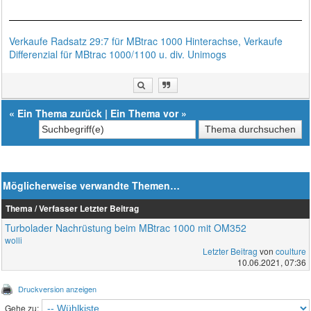
Verkaufe Radsatz 29:7 für MBtrac 1000 Hinterachse, Verkaufe
Differenzial für MBtrac 1000/1100 u. div. Unimogs
«
Ein Thema zurück
|
Ein Thema vor
»
Möglicherweise verwandte Themen…
Thema / Verfasser
Letzter Beitrag
Turbolader Nachrüstung beim MBtrac 1000 mit OM352
wolli
Letzter Beitrag
von
coulture
10.06.2021, 07:36
Druckversion anzeigen
Gehe zu: